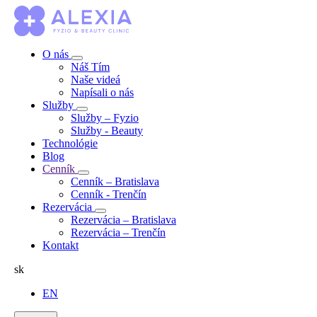
O nás
Náš Tím
Naše videá
Napísali o nás
Služby
Služby – Fyzio
Služby - Beauty
Technológie
Blog
Cenník
Cenník – Bratislava
Cenník - Trenčín
Rezervácia
Rezervácia – Bratislava
Rezervácia – Trenčín
Kontakt
sk
EN