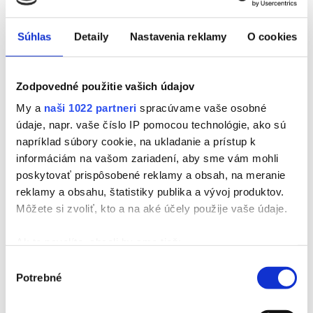
Beauty konzultácia
Súhlas
Detaily
Nastavenia reklamy
O cookies
Bezplatná telefonická konzultácia
Zodpovedné použitie vašich údajov
Prístrojová analýza pleti
My a
naši 1022 partneri
spracúvame vaše osobné
údaje, napr. vaše číslo IP pomocou technológie, ako sú
napríklad súbory cookie, na ukladanie a prístup k
informáciám na vašom zariadení, aby sme vám mohli
poskytovať prispôsobené reklamy a obsah, na meranie
Telové ošetrenia
reklamy a obsahu, štatistiky publika a vývoj produktov.
Môžete si zvoliť, kto a na aké účely použije vaše údaje.
Odstránenie celulitídy
Ak to povolíte, chceli by sme tiež:
Odstránenie celulitídy Deluxe
Zhromažďovať informácie o vašej geografickej
Výber
Potrebné
polohe s presnosťou na niekoľko metrov
súhlasu
Identifikovať vaše zariadenie aktívnym
skenovaním konkrétnych charakteristík (odtlačky
Odstránenie celulitídy Klasik