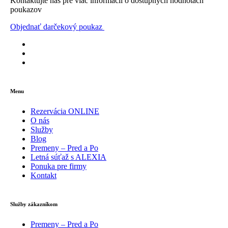
Kontaktujte nás pre viac informácií o dostupných hodnotách
poukazov
Objednať darčekový poukaz
Menu
Rezervácia ONLINE
O nás
Služby
Blog
Premeny – Pred a Po
Letná súťaž s ALEXIA
Ponuka pre firmy
Kontakt
Služby zákazníkom
Premeny – Pred a Po