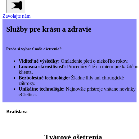
Zavolajte nám
Služby pre krásu a zdravie
Prečo si vybrať naše ošetrenia?
Viditeľné výsledky:
Omladenie pleti o niekoľko rokov.
Luxusná starostlivosť:
Procedúry šité na mieru pre každého
klienta.
Bezbolestné technológie:
Žiadne ihly ani chirurgické
zákroky.
Unikátne technológie:
Najnovšie prístroje vrátane novinky
eClettica.
Bratislava
Tvárové ošetrenia