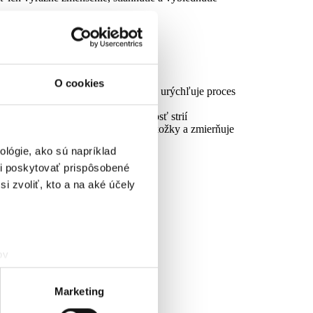
hyaluronová
centrovaný aktívny kyslík
O cookies
 – upokojuje podráždenú pokožku a urýchľuje proces
zijský – redukuje hĺbku a viditeľnosť strií
konský – podporuje regeneráciu pokožky a zmierňuje
ie strií
lógie, ako sú napríklad
i poskytovať prispôsobené
i zvoliť, kto a na aké účely
ov
čky prstov).
veniami
. Súhlas môžete
Marketing