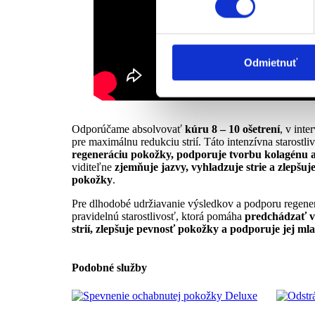
Na prispôsobenie obsahu a r
cookie. Informácie o tom, ak
médií, inzercie a analýzy. Tí
Odmietnuť
alebo ktoré od vás získali, ke
Odporúčame absolvovať
kúru 8 – 10 ošetrení
, v inte
pre maximálnu redukciu strií. Táto intenzívna starostli
regeneráciu pokožky, podporuje tvorbu kolagénu a
viditeľne
zjemňuje jazvy, vyhladzuje strie a zlepšuje 
pokožky
.
Pre dlhodobé udržiavanie výsledkov a podporu regen
pravidelnú starostlivosť, ktorá pomáha
predchádzať v
strií, zlepšuje pevnosť pokožky a podporuje jej ml
Podobné služby