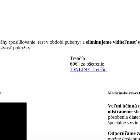
áhy (posilňovanie, rast v období puberty) a
eliminujeme viditeľnosť st
stvosť pokožky.
Trenčín
69€
|
za ošetrenie
ONLINE Trenčín
c
Medicínske vysvet
Veľmi účinná m
odstránenie str
pôsobenia diate
špeciálne vyvinu
Odporúčame zač
možné dosiahnuť