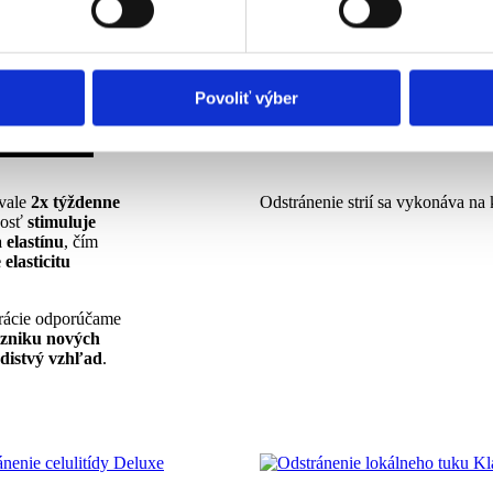
eklám, poskytovanie funkcií sociálnych médií a analýzu návšte
o používate naše webové stránky, poskytujeme aj našim partner
to partneri môžu príslušné informácie skombinovať s ďalšími údaj
Povoliť výber
ď ste používali ich služby.
rvale
2x týždenne
Odstránenie strií sa vykonáva na 
vosť
stimuluje
 elastínu
, čím
elasticitu
erácie odporúčame
zniku nových
adistvý vzhľad
.