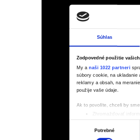
Súhlas
Zodpovedné použitie vašich
My a
naši 1022 partneri
spra
súbory cookie, na ukladanie
reklamy a obsah, na meranie 
použije vaše údaje.
Ak to povolíte, chceli by sme 
Zhromažďovať informá
Identifikovať vaše za
Výber
Viac informácií o tom, ako s
Potrebné
súhlasu
kedykoľvek zmeniť alebo odv