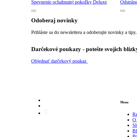
Spevnenie ochabnutej pokožky Deluxe
Odstráne
Odoberaj novinky
Prihláste sa do newslettera a odoberajte novinky a tipy.
Darčekové poukazy - potešte svojich blízk
Objednať darčekový poukaz
Menu
R
O 
Sl
B
Pr