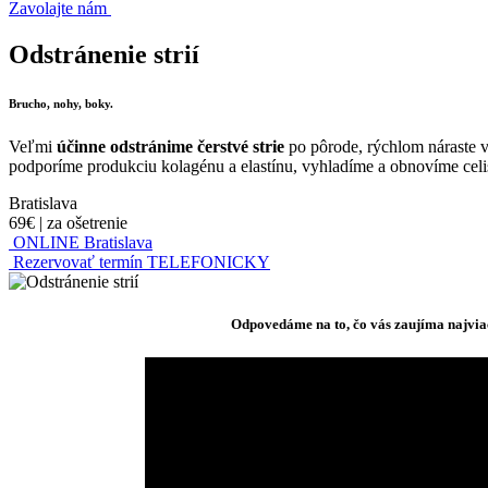
Zavolajte nám
Odstránenie strií
Brucho, nohy, boky.
Veľmi
účinne odstránime čerstvé strie
po pôrode, rýchlom náraste v
podporíme produkciu kolagénu a elastínu, vyhladíme a obnovíme celi
Bratislava
69€
|
za ošetrenie
ONLINE Bratislava
Rezervovať termín TELEFONICKY
Odpovedáme na to, čo vás zaujíma najvia