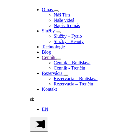
O nás
Náš Tím
Naše videá
Napísali o nás
Služby
Služby – Fyzio
Služby - Beauty
Technológie
Blog
Cenník
Cenník – Bratislava
Cenník - Trenčín
Rezervácia
Rezervácia – Bratislava
Rezervácia – Trenčín
Kontakt
sk
EN