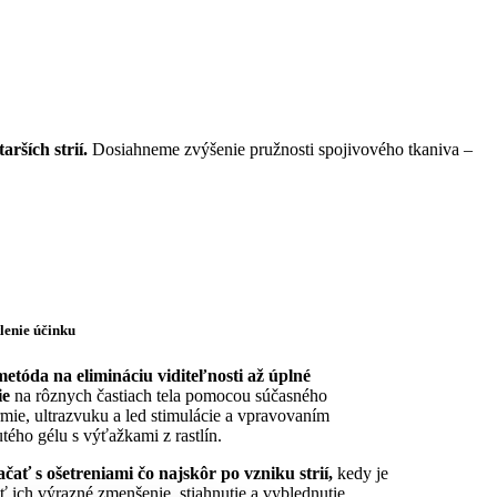
arších strií.
Dosiahneme zvýšenie pružnosti spojivového tkaniva –
lenie účinku
etóda na elimináciu viditeľnosti až úplné
ie
na rôznych častiach tela pomocou súčasného
rmie, ultrazvuku a led stimulácie a vpravovaním
tého gélu s výťažkami z rastlín.
ať s ošetreniami čo najskôr po vzniku strií,
kedy je
 ich výrazné zmenšenie, stiahnutie a vyblednutie