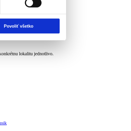
vnosti používame súbory
om v oblasti sociálnych
mi, ktoré ste im poskytli
Povoliť všetko
konkrétnu lokalitu jednotlivo.