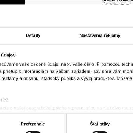
červenej farby.
Aplikované látky
kyselina 
vysokokon
Detaily
Nastavenia reklamy
panthenol
hojenia
pupočník á
pagaštan 
 údajov
začervenan
cúvame vaše osobné údaje, napr. vaše číslo IP pomocou techno
 a prístup k informáciám na vašom zariadení, aby sme vám mohl
reklamy a obsahu, štatistiky publika a vývoj produktov. Môžete s
tiež:
cie o vašej geografickej polohe s presnosťou na niekoľko metr
riadenie aktívnym skenovaním konkrétnych charakteristík (odtla
a spracúvajú vaše osobné údaje, nájdete v časti s
vašimi nasta
Preferencie
Štatistiky
olať cez Vyhlásenie o používaní súborov cookie.