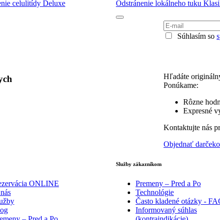
nie celulitídy Deluxe
Odstránenie lokálneho tuku Klas
Súhlasím so
Hľadáte origináln
ych
Ponúkame:
Rôzne hodn
Expresné vy
Kontaktujte nás p
Objednať darček
Služby zákazníkom
ezervácia ONLINE
Premeny – Pred a Po
nás
Technológie
užby
Často kladené otázky - F
log
Informovaný súhlas
emeny – Pred a Po
(kontraindikácie)