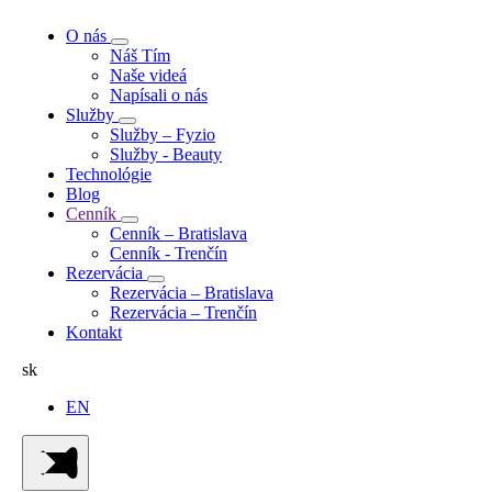
O nás
Náš Tím
Naše videá
Napísali o nás
Služby
Služby – Fyzio
Služby - Beauty
Technológie
Blog
Cenník
Cenník – Bratislava
Cenník - Trenčín
Rezervácia
Rezervácia – Bratislava
Rezervácia – Trenčín
Kontakt
sk
EN