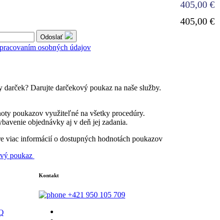
405,00 €
405,00 €
Odoslať
spracovaním osobných údajov
y darček? Darujte darčekový poukaz na naše služby.
oty poukazov využiteľné na všetky procedúry.
bavenie objednávky aj v deň jej zadania.
re viac informácií o dostupných hodnotách poukazov
ový poukaz
Kontakt
+421 950 105 709
AQ