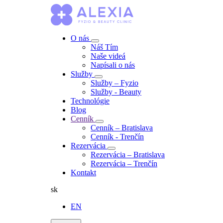
O nás
Náš Tím
Naše videá
Napísali o nás
Služby
Služby – Fyzio
Služby - Beauty
Technológie
Blog
Cenník
Cenník – Bratislava
Cenník - Trenčín
Rezervácia
Rezervácia – Bratislava
Rezervácia – Trenčín
Kontakt
sk
EN