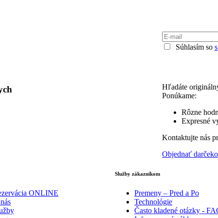
Súhlasím so
Hľadáte origináln
ych
Ponúkame:
Rôzne hodn
Expresné vy
Kontaktujte nás p
Objednať darček
Služby zákazníkom
ezervácia ONLINE
Premeny – Pred a Po
nás
Technológie
užby
Často kladené otázky - F