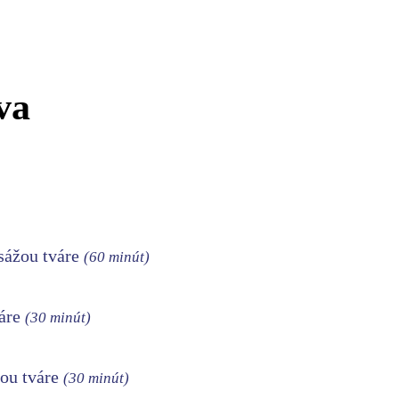
va
asážou tváre
(60 minút)
váre
(30 minút)
žou tváre
(30 minút)