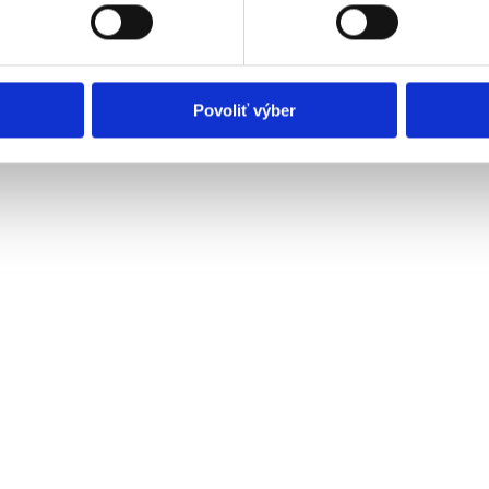
olať cez Vyhlásenie o používaní súborov cookie.
eklám, poskytovanie funkcií sociálnych médií a analýzu návšte
o používate naše webové stránky, poskytujeme aj našim partner
to partneri môžu príslušné informácie skombinovať s ďalšími údaj
Povoliť výber
ď ste používali ich služby.