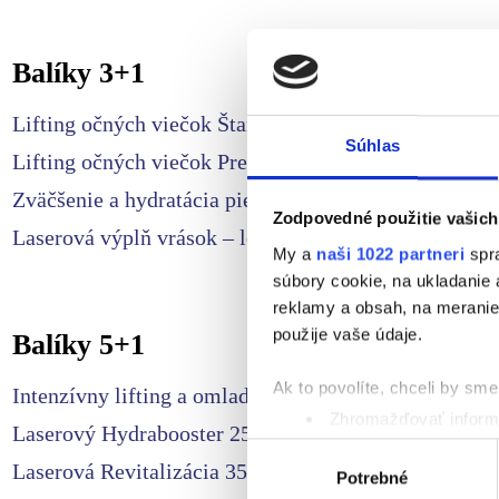
Balíky 3+1
Lifting očných viečok Štandard
Súhlas
Lifting očných viečok Premium
Zväčšenie a hydratácia pier
Zodpovedné použitie vašich
Laserová výplň vrások – lokalita
My a
naši 1022 partneri
spra
súbory cookie, na ukladanie
reklamy a obsah, na meranie 
použije vaše údaje.
Balíky 5+1
Ak to povolíte, chceli by sme 
Intenzívny lifting a omladenie pleti
Zhromažďovať informá
Laserový Hydrabooster 25+
Identifikovať vaše za
Výber
Laserová Revitalizácia 35+
Viac informácií o tom, ako s
Potrebné
súhlasu