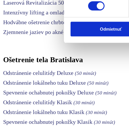
kedykoľvek zmeniť alebo odv
Laserová Revitalizácia 50+
Intenzívny lifting a omladenie krku a dekoltu
Na prispôsobenie obsahu a r
Hodvábne ošetrenie chrbtov rúk
cookie. Informácie o tom, ak
médií, inzercie a analýzy. Tí
Odmietnuť
Zjemnenie jaziev po akné
alebo ktoré od vás získali, ke
Ošetrenie tela Bratislava
Odstránenie celulitídy Deluxe
(50 minút)
Odstránenie lokálneho tuku Deluxe
(50 minút)
Spevnenie ochabnutej pokožky Deluxe
(50 minút)
Odstránenie celulitídy Klasik
(30 minút)
Odstránenie lokálneho tuku Klasik
(30 minút)
Spevnenie ochabnutej pokožky Klasik
(30 minút)