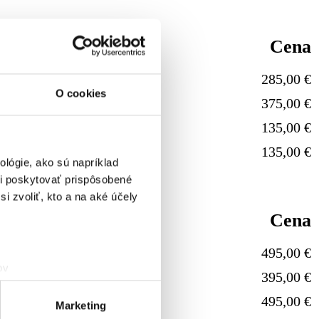
Cena
285,00 €
O cookies
375,00 €
135,00 €
135,00 €
lógie, ako sú napríklad
i poskytovať prispôsobené
i zvoliť, kto a na aké účely
Cena
495,00 €
ov
395,00 €
čky prstov).
495,00 €
veniami
. Súhlas môžete
Marketing