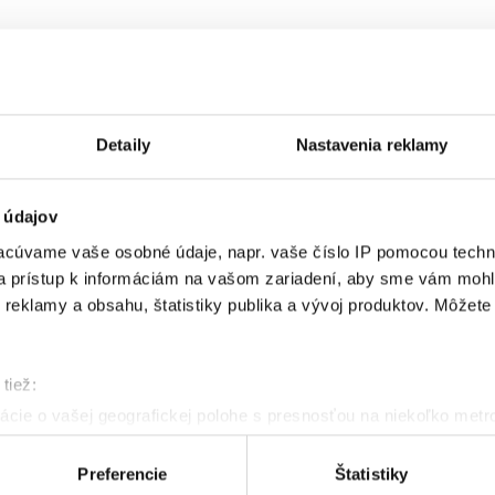
Detaily
Nastavenia reklamy
 údajov
cúvame vaše osobné údaje, napr. vaše číslo IP pomocou techno
 a prístup k informáciám na vašom zariadení, aby sme vám mohl
reklamy a obsahu, štatistiky publika a vývoj produktov. Môžete s
tiež:
cie o vašej geografickej polohe s presnosťou na niekoľko metr
riadenie aktívnym skenovaním konkrétnych charakteristík (odtla
a spracúvajú vaše osobné údaje, nájdete v časti s
vašimi nasta
Preferencie
Štatistiky