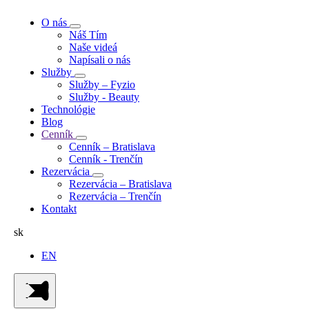
O nás
Náš Tím
Naše videá
Napísali o nás
Služby
Služby – Fyzio
Služby - Beauty
Technológie
Blog
Cenník
Cenník – Bratislava
Cenník - Trenčín
Rezervácia
Rezervácia – Bratislava
Rezervácia – Trenčín
Kontakt
sk
EN