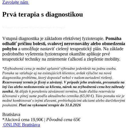
Zavolajte nám
Prvá terapia s diagnostikou
Vstupné vyšetrenie fyzioterapeutom a terapia
Vstupná diagnostika je základom efektívnej fyzioterapie.
Pomáha
odhaliť príčinu bolesti, svalovej nerovnováhy alebo obmedzenia
pohybu
a umožňuje nastaviť cielený terapeutický plán. Na základe
podrobného vyšetrenia fyzioterapeut okamžite aplikuje prvé
terapeutické techniky na zmiernenie ťažkostí a zlepšenie mobility.
*Zvýhodnenú cenu je možné uplatniť výhradne jedenkrát na jednu osobu.
Ponuka sa vzťahuje aj na existujúcich klientov, avšak výlučne na novú
diagnostiku problému, ktorý doposiaľ nebol v našom zariadení riešený.
Rezervovaný termín je fixný a záväzný. V prípade jeho zrušenia, presunutia na
iný čas alebo nedostavenia sa klienta, nárok na zvýhodnenú cenu bez náhrady
zaniká.
Ak dôjde k porušeniu záväznosti termínu, bude ďalšia rezervácia
účtovaná v plnej sume podľa aktuálneho cenníka (65,00 €). Túto ponuku nie je
možné kombinovať s inými zľavami, prebiehajúcimi akciami alebo darčekovými
poukazmi.
Platí na vykonané terapie do 31.8.2026
Bratislava
*Akciová cena 19,90€
|
Pôvodná cena 65€
ONLINE Bratislava