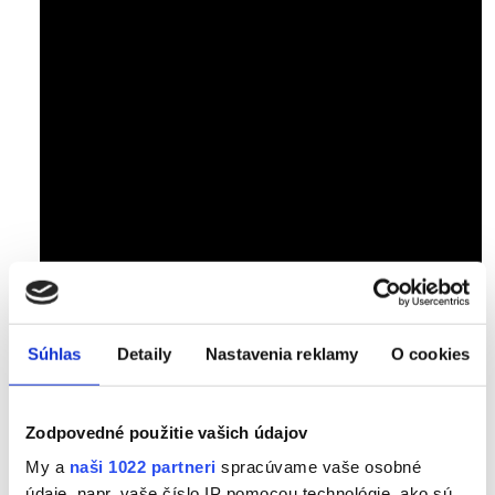
Súhlas
Detaily
Nastavenia reklamy
O cookies
Zodpovedné použitie vašich údajov
Priebeh vyšetrenia
My a
naši 1022 partneri
spracúvame vaše osobné
Vstupná diagnostika pozostáva z úvodného rozhovoru,
údaje, napr. vaše číslo IP pomocou technológie, ako sú