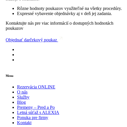
Rôzne hodnoty poukazov využiteľné na všetky procedúry.
Expresné vybavenie objednávky aj v deň jej zadania.
Kontaktujte nás pre viac informácií o dostupných hodnotách
poukazov
Objednať darčekový poukaz
Menu
Rezervácia ONLINE
O nás
Služby
Blog
Premeny – Pred a Po
Letná súťaž s ALEXIA
Ponuka pre firmy
Kontakt