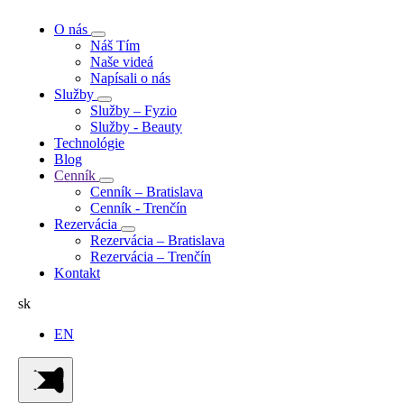
O nás
Náš Tím
Naše videá
Napísali o nás
Služby
Služby – Fyzio
Služby - Beauty
Technológie
Blog
Cenník
Cenník – Bratislava
Cenník - Trenčín
Rezervácia
Rezervácia – Bratislava
Rezervácia – Trenčín
Kontakt
sk
EN