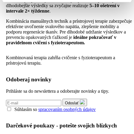
sedení sa prispôsobuje individuálnym potrebám, pričom pre
dlhodobejšie výsledky sa zvyčajne realizuje
5–10 ošetrení v
intervale 2× týždenne
.
Kombinácia manuálnych techník a prístrojovej terapie zabezpečuje
efektívne uvoľnenie svalového napätia, zlepšenie mobility a
podporu regenerácie tkanív. Pre dlhodobé udržanie výsledkov a
prevenciu opakovaných ťažkostí je
ideálne pokračovať v
pravidelnom cvičení s fyzioterapeutom.
Kombinovaná terapia zahŕňa cvičenie s fyzioterapeutom a
prístrojovú terapiu.
Odoberaj novinky
Prihláste sa do newslettera a odoberajte novinky a tipy.
Odoslať
Súhlasím so
spracovaním osobných údajov
Darčekové poukazy - potešte svojich blízkych