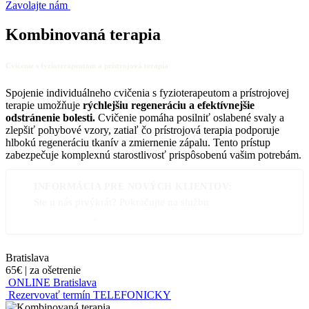
Zavolajte nám
Kombinovaná terapia
Cvičenie s fyzioterapeutom a prístrojová terapia
Spojenie individuálneho cvičenia s fyzioterapeutom a prístrojovej
terapie umožňuje
rýchlejšiu regeneráciu a efektívnejšie
odstránenie bolesti.
Cvičenie pomáha posilniť oslabené svaly a
zlepšiť pohybové vzory, zatiaľ čo prístrojová terapia podporuje
hlbokú regeneráciu tkanív a zmiernenie zápalu. Tento prístup
zabezpečuje komplexnú starostlivosť prispôsobenú vašim potrebám.
INFORMÁCIA PRE NOVÝCH KLIENTOV:
Ste u nás prvýkrát? Pokračujte na službu
Prvá terapia s
diagnostikou
.
Bratislava
65€
|
za ošetrenie
ONLINE Bratislava
Rezervovať termín TELEFONICKY