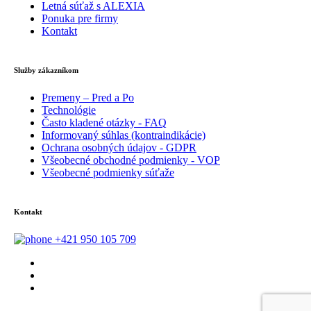
Letná súťaž s ALEXIA
Ponuka pre firmy
Kontakt
Služby zákazníkom
Premeny – Pred a Po
Technológie
Často kladené otázky - FAQ
Informovaný súhlas (kontraindikácie)
Ochrana osobných údajov - GDPR
Všeobecné obchodné podmienky - VOP
Všeobecné podmienky súťaže
Kontakt
+421 950 105 709