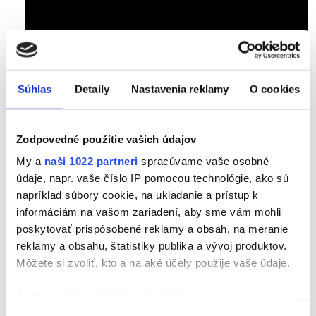
Súhlas
Detaily
Nastavenia reklamy
O cookies
Zodpovedné použitie vašich údajov
My a
naši 1022 partneri
spracúvame vaše osobné
údaje, napr. vaše číslo IP pomocou technológie, ako sú
napríklad súbory cookie, na ukladanie a prístup k
informáciám na vašom zariadení, aby sme vám mohli
poskytovať prispôsobené reklamy a obsah, na meranie
reklamy a obsahu, štatistiky publika a vývoj produktov.
Priebeh terapie
Môžete si zvoliť, kto a na aké účely použije vaše údaje.
Kombinovaná terapia sa
vykonáva po vstupnej diagnostike,
keď
terapeut už pozná váš zdravotný stav a oblasti, na ktoré sa treba
Ak to povolíte, chceli by sme tiež:
zamerať. Na základe získanej anamnézy a prvotného vyšetrenia
stanoví optimálny priebeh terapie a postupnosť zvolených metód.