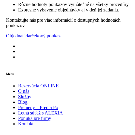
Rôzne hodnoty poukazov využiteľné na všetky procedúry.
Expresné vybavenie objednávky aj v deň jej zadania.
Kontaktujte nás pre viac informácií o dostupných hodnotách
poukazov
Objednať darčekový poukaz
Menu
Rezervácia ONLINE
O nás
Služby
Blog
Premeny – Pred a Po
Letná súťaž s ALEXIA
Ponuka pre firmy
Kontakt