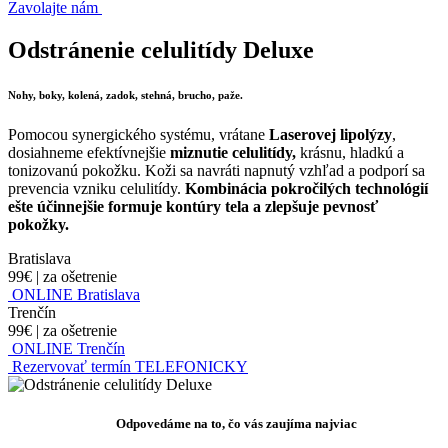
Zavolajte nám
Odstránenie celulitídy Deluxe
Nohy, boky, kolená, zadok, stehná, brucho, paže.
Pomocou synergického systému, vrátane
Laserovej lipolýzy
,
dosiahneme efektívnejšie
miznutie celulitídy,
krásnu, hladkú a
tonizovanú pokožku. Koži sa navráti napnutý vzhľad a podporí sa
prevencia vzniku celulitídy.
Kombinácia pokročilých technológií
ešte účinnejšie formuje kontúry tela a zlepšuje pevnosť
pokožky.
Bratislava
99€
|
za ošetrenie
ONLINE Bratislava
Trenčín
99€
|
za ošetrenie
ONLINE Trenčín
Rezervovať termín TELEFONICKY
Odpovedáme na to, čo vás zaujíma najviac