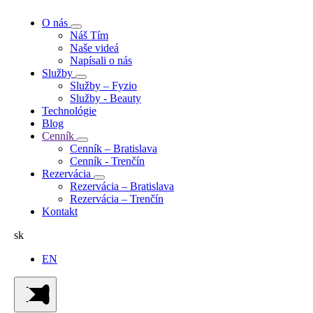
O nás
Náš Tím
Naše videá
Napísali o nás
Služby
Služby – Fyzio
Služby - Beauty
Technológie
Blog
Cenník
Cenník – Bratislava
Cenník - Trenčín
Rezervácia
Rezervácia – Bratislava
Rezervácia – Trenčín
Kontakt
sk
EN