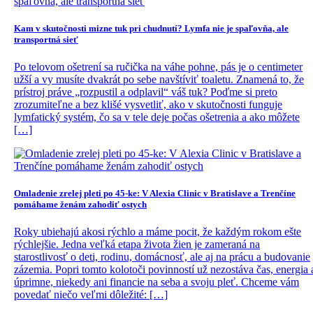
Kam v skutočnosti mizne tuk pri chudnutí? Lymfa nie je spaľovňa, ale
transportná sieť
Po telovom ošetrení sa ručička na váhe pohne, pás je o centimeter
užší a vy musíte dvakrát po sebe navštíviť toaletu. Znamená to, že
prístroj práve „rozpustil a odplavil“ váš tuk? Poďme si preto
zrozumiteľne a bez klišé vysvetliť, ako v skutočnosti funguje
lymfatický systém, čo sa v tele deje počas ošetrenia a ako môžete
[…]
Omladenie zrelej pleti po 45-ke: V Alexia Clinic v Bratislave a Trenčíne
pomáhame ženám zahodiť ostych
Roky ubiehajú akosi rýchlo a máme pocit, že každým rokom ešte
rýchlejšie. Jedna veľká etapa života žien je zameraná na
starostlivosť o deti, rodinu, domácnosť, ale aj na prácu a budovanie
zázemia. Popri tomto kolotoči povinností už nezostáva čas, energia 
úprimne, niekedy ani financie na seba a svoju pleť. Chceme vám
povedať niečo veľmi dôležité: […]