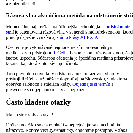
a zmiznutie strií.
Rázová vlna ako účinná metóda na odstránenie strií
Momentálne najnovšia a najúčinnejšia technológia na
odstránenie
strií
je patentovaná rázová vlna v synergii s rádiofrekvenciou, ktore
princíp úspešne využíva aj
štúdio krásy ALEXIA
.
Ošetrenie je vykonávané najmodernejším profesionálnym
medicínskym prístrojom
ReCell
– bezbolestnou rázovou vlnou, čo j
istotou úspechu. Súčasťou ošetrenia je špeciálna rastlinná prístrojov
kozmetika, ktorá zintenzívňuje účinok.
Túto prevratnú novinku v odstraňovaní strií rázovou vlnou v
prístroji ReCell si už môžete dopriať aj na Slovensku, v niektorých
dobrých salónoch a štúdiách krásy.
Objednajte si termín
a
presvedčte sa o jej účinku na vlastnej koži.
Často kladené otázky
Má na strie vplyv strava?
Určite áno. Ako sme spomínali – neprejedajte sa a nechudnite
nárazovo. Robme veci systematicky, chudnime postupne. Vďaka