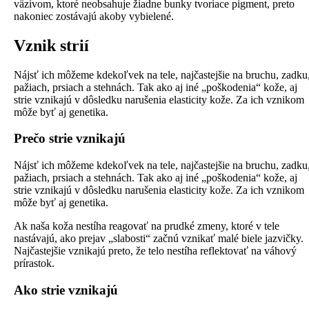
väzivom, ktoré neobsahuje žiadne bunky tvoriace pigment, preto
nakoniec zostávajú akoby vybielené.
Vznik strií
Nájsť ich môžeme kdekoľvek na tele, najčastejšie na bruchu, zadku
pažiach, prsiach a stehnách. Tak ako aj iné „poškodenia“ kože, aj
strie vznikajú v dôsledku narušenia elasticity kože. Za ich vznikom
môže byť aj genetika.
Prečo strie vznikajú
Nájsť ich môžeme kdekoľvek na tele, najčastejšie na bruchu, zadku
pažiach, prsiach a stehnách. Tak ako aj iné „poškodenia“ kože, aj
strie vznikajú v dôsledku narušenia elasticity kože. Za ich vznikom
môže byť aj genetika.
Ak naša koža nestíha reagovať na prudké zmeny, ktoré v tele
nastávajú, ako prejav „slabosti“ začnú vznikať malé biele jazvičky.
Najčastejšie vznikajú preto, že telo nestíha reflektovať na váhový
prírastok.
Ako strie vznikajú