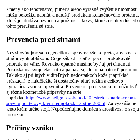
Zmeny ako tehotenstvo, puberta alebo výrazné zvýšenie hmotnosti
môžu pokožku napnúť a narušiť produkciu kolagénového proteínu,
ktorý jej dodáva pevnosti a pružnosti. Jazvy, ktoré zostali v dôsledk
tohto prerušenia sú strie.
Prevencia pred striami
Nevyhovárajme sa na genetiku a spravme všetko preto, aby sme sa
striám vyhli oblúkom. Čo je základ – dať si pozor na skokovité
pribratie na váhe. Rovnako opatrné musíme byť aj pri chudnutí.
Pokožka má svoju elasticitu a pamätá si, ale treba nato ísť postupne.
Tak ako aj pri iných viditeľných nedostatkoch kože (napríklad
vráskach) je najdôležitejší dostatočný pitný režim a celkovo
hydratácia zvonku aj zvnútra. Prevenciou pred vznikom môžu byť
aj rôzne kozmetické prípravky na strie,
napríklad
https://www.beligo.sk/obchod/202/stretch-marks-cream-
spevnujuci-telovy-krem-na-pokozku-a-strie-200ml
. Za vyskúšanie
tento krém určite stojí. Nepodceňujme domácu starostlivosť o svoju
pokožku.
Príčiny vzniku