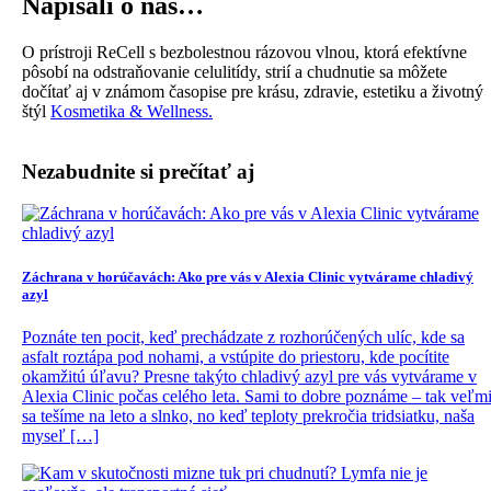
Napísali o nás…
O prístroji ReCell s bezbolestnou rázovou vlnou, ktorá efektívne
pôsobí na odstraňovanie celulitídy, strií a chudnutie sa môžete
dočítať aj v známom časopise pre krásu, zdravie, estetiku a životný
štýl
Kosmetika & Wellness.
Nezabudnite si prečítať aj
Záchrana v horúčavách: Ako pre vás v Alexia Clinic vytvárame chladivý
azyl
Poznáte ten pocit, keď prechádzate z rozhorúčených ulíc, kde sa
asfalt roztápa pod nohami, a vstúpite do priestoru, kde pocítite
okamžitú úľavu? Presne takýto chladivý azyl pre vás vytvárame v
Alexia Clinic počas celého leta. Sami to dobre poznáme – tak veľm
sa tešíme na leto a slnko, no keď teploty prekročia tridsiatku, naša
myseľ […]