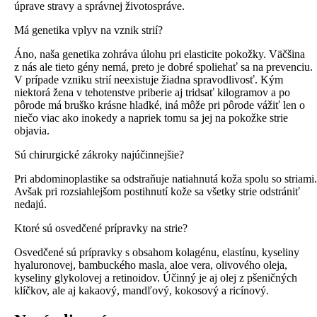
úprave stravy a správnej životospráve.
Má genetika vplyv na vznik strií?
Áno, naša genetika zohráva úlohu pri elasticite pokožky. Väčšina
z nás ale tieto gény nemá, preto je dobré spoliehať sa na prevenciu.
V prípade vzniku strií neexistuje žiadna spravodlivosť. Kým
niektorá žena v tehotenstve priberie aj tridsať kilogramov a po
pôrode má bruško krásne hladké, iná môže pri pôrode vážiť len o
niečo viac ako inokedy a napriek tomu sa jej na pokožke strie
objavia.
Sú chirurgické zákroky najúčinnejšie?
Pri abdominoplastike sa odstraňuje natiahnutá koža spolu so striami.
Avšak pri rozsiahlejšom postihnutí kože sa všetky strie odstrániť
nedajú.
Ktoré sú osvedčené prípravky na strie?
Osvedčené sú prípravky s obsahom kolagénu, elastínu, kyseliny
hyaluronovej, bambuckého masla, aloe vera, olivového oleja,
kyseliny glykolovej a retinoidov. Účinný je aj olej z pšeničných
klíčkov, ale aj kakaový, mandľový, kokosový a ricínový.