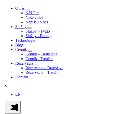
O nás
Náš Tím
Naše videá
Napísali o nás
Služby
Služby – Fyzio
Služby - Beauty
Technológie
Blog
Cenník
Cenník – Bratislava
Cenník - Trenčín
Rezervácia
Rezervácia – Bratislava
Rezervácia – Trenčín
Kontakt
sk
EN