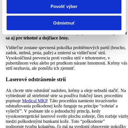
oblasti sociálnych médií, inzercie a analýzy. Títo partneri
nohy, zadok, prsia) s okamžitými výsledkami. Zabraňuje výskytu
Povoliť výber
strií v súvislosti s pubertou a tehotenstvom a viditeľne znižuje
môžu príslušné informácie skombinovať s ďalšími
výskyt existujúcich strií. Elastín pôsobí spevňujúco na strie a
údajmi, ktoré ste im poskytli alebo ktoré od vás získali,
zoslabuje ich. Tiež regeneruje, vyživuje a spevňuje pokožku.
keď ste používali ich služby.
Kolagén aktívne pôsobí pri regenerácii pokožky a poskytuje
Odmietnuť
odolnosť tkanivám, udržuje pevnú štruktúru pokožky. Obsahuje
100% prírodné zložky, ktoré nespôsobujú podráždenie –
odporúča
sa aj pre tehotné a dojčiace ženy.
Viditeľne zostane spevnená pokožka problémových partií (brucho,
zadok, stehná, prsia, paže) a zmierni sa viditeľnosť strií.
Vysokoúčinná prevencia proti vzniku strií v tehotenstve, v
pubertálnom veku alebo pri prudkom náraste hmotnosti. Krémy vás
strií nezbavia, ale pomôžu ich zjemniť.
Laserové odstránenie strií
Ak chcete strie odstrániť nadobro, krémy a oleje nebudú stačiť. Na
vyblednuté až striebristé strie sa používa frakčný laser, procedúru
popisuje
Medical MKP
. Táto procedúra namiesto invazívneho
odstraňovania poškodenej kože funguje na princípe “zohriať a
vyliečiť”. V podstate ide o jednoduchý princíp, kedy
vysokoenergetické laserové svetlo plochu zohreje, čím rozbije väzb
medzi poškodenými bunkami kože. Toto “poškodenie”
podporuje tvorbu kolagénu, čo má na svedomí obnovenie pokožky