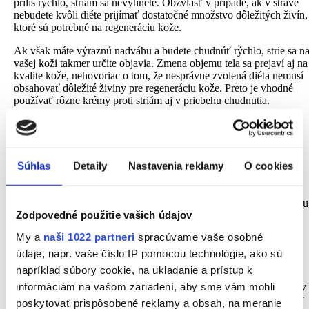
príliš rýchlo, striám sa nevyhnete. Obzvlášť v prípade, ak v strave
nebudete kvôli diéte prijímať dostatočné množstvo dôležitých živín,
ktoré sú potrebné na regeneráciu kože.
Ak však máte výraznú nadváhu a budete chudnúť rýchlo, strie sa n
vašej koži takmer určite objavia. Zmena objemu tela sa prejaví aj na
kvalite kože, nehovoriac o tom, že nesprávne zvolená diéta nemusí
obsahovať dôležité živiny pre regeneráciu kože. Preto je vhodné
používať rôzne krémy proti striám aj v priebehu chudnutia.
Strie u mužov
Hovoríte si, že to snáď nie? Ale áno. Muži síce neprechádzajú
Súhlas
Detaily
Nastavenia reklamy
O cookies
takými hormonálnymi zmenami ako ženy, ale na druhej strane ich
telo oproti tomu ženskému produkuje menej hormónu
zodpovedného za hojenie kože – kolagénu. Z tohto dôvodu je aj
liečba strií u mužov dlhodobejšia záležitosť. Strie vzniknú z dôvodu
Zodpovedné použitie vašich údajov
prudkej zmeny, či už náhle nabratie svalov, pribratie, ale aj prudké
schudnutie. A to sa týka aj mužov.
My a
naši 1022 partneri
spracúvame vaše osobné
údaje, napr. vaše číslo IP pomocou technológie, ako sú
Odstránenie strií
napríklad súbory cookie, na ukladanie a prístup k
informáciám na vašom zariadení, aby sme vám mohli
Pri striách platí, že čím skôr ich začnete riešiť, tým lepšie vyhliadky
na ich zmiernenie až odstránenie dosiahnete. Hydratáciou pokožky
poskytovať prispôsobené reklamy a obsah, na meranie