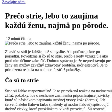
Zavolajte nám
Prečo strie, lebo to zaujíma
každú ženu, najmä po pôrode.
12 minút čítania
Zbaviť sa strií je ľahšie, než si myslíte. Ale poďme pekne po
poriadku. Povedzme si čo sú to strie, prečo a kedy vznikajú a ako
proti nim účinne zakročiť. Dobrou správou je, že nepredstavujú pre
ženy ani mužov závažný zdravotný problém, skôr estetický. Je to
prirodzená reakcia na nadmernú záťaž pokožky.
Čo sú to strie
Strie sú ľahko rozpoznateľné. Je to prirodzená reakcia na nadmernú
záťaž pokožky. Ide o nechcené znamienka pripomínajúce jazvičky,
ktoré sú následkom napínania strednej vrstvy kože (dermis). Ich
červenú alebo fialovú farbu (niekedy aj modro-fialovú) spôsobujú
drobné cievky, ktoré prasklinkami v koži presvitajú. Sú tvorené