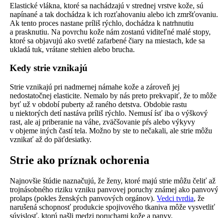
Elastické vlákna, ktoré sa nachádzajú v strednej vrstve kože, sú
napínané a tak dochádza k ich rozťahovaniu alebo ich zmršťovaniu.
Ak tento proces nastane príliš rýchlo, dochádza k natrhnutiu
a prasknutiu. Na povrchu kože nám zostanú viditeľné malé stopy,
ktoré sa objavujú ako svetlé zafarbené čiary na miestach, kde sa
ukladá tuk, vrátane stehien alebo brucha.
Kedy strie vznikajú
Strie vznikajú pri nadmernej námahe kože a zároveň jej
nedostatočnej elasticite. Nemalo by nás preto prekvapiť, že to môže
byť už v období puberty až raného detstva. Obdobie rastu
u niektorých detí nastáva príliš rýchlo. Nemusí ísť iba o výškový
rast, ale aj priberanie na váhe, zväčšovanie pŕs alebo výkyvy
v objeme iných častí tela. Možno by ste to nečakali, ale strie môžu
vznikať až do päťdesiatky.
Strie ako príznak ochorenia
Najnovšie štúdie naznačujú, že ženy, ktoré majú strie môžu čeliť až
trojnásobného riziku vzniku panvovej poruchy známej ako panvov
prolaps (pokles ženských panvových orgánov).
Vedci tvrdia
, že
narušená schopnosť produkcie spojivového tkaniva môže vysvetliť
súvislosť, ktorú našli medzi poruchami kože a panvy.