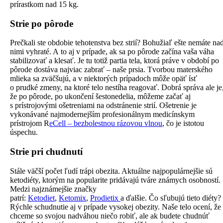
prírastkom nad 15 kg.
Strie po pôrode
Prečkali ste obdobie tehotenstva bez strií? Bohužiaľ ešte nemáte na
nimi vyhraté. A to aj v prípade, ak sa po pôrode začína vaša váha
stabilizovať a klesať. Je tu totiž partia tela, ktorá práve v období po
pôrode dostáva najviac zabrať – naše prsia. Tvorbou materského
mlieka sa zväčšujú, a v niektorých prípadoch môže opäť ísť
o prudké zmeny, na ktoré telo nestíha reagovať. Dobrá správa ale je
že po pôrode, po ukončení šestonedelia, môžeme začať aj
s prístrojovými ošetreniami na odstránenie strií. Ošetrenie je
vykonávané najmodernejším profesionálnym medicínskym
prístrojom R
eCell – bezbolestnou rázovou vlnou
, čo je istotou
úspechu.
Strie pri chudnutí
Stále väčší počet ľudí trápi obezita. Aktuálne najpopulárnejšie sú
ketodiéty, ktorým na popularite pridávajú tváre známych osobností.
Medzi najznámejšie značky
patrí:
Ketodiet
,
Ketomix
,
Prodietix
a ďalšie. Čo sľubujú tieto diéty?
Rýchle schudnutie aj v prípade vysokej obezity. Naše telo ocení, že
chceme so svojou nadváhou niečo robiť, ale ak budete chudnúť