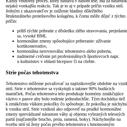
Každý vnútorný proces, ktorý nastáva v našom tele, má za následok
nejakú vonkajšiu reakciu. Tak je to aj v prípade príčin vzniku strií.
Jedným z ukazovateľov je zníženie hladiny dôležitého
štrukturálneho proteínového kolagénu, k čomu môže dôjsť z týchto
príčin:
príliš rýchle pribratie z dôsledku zlého stravovania, prejedani
sa, vysoké BMI,
hormonálne zmeny spôsobujúce priberanie: užívanie
kortikosteroidov,
hormonálna nerovnováha: tehotenstvo alebo puberta,
nadmerné cvičenie pri profesionálnych športovcoch napr.
u kulturistov v oblasti bicepsov či na chrbte.
Strie počas tehotenstva
Tehotenstvo môžeme považovať za najrizikovejšie obdobie na vzni
strií. Strie v tehotenstve sa vyskytujú u takmer 90% budúcich
mamičiek. Počas tehotenstva telo produkuje hormóny zmäkčujúce
väzivo v panve aby bolo rodenie jednoduchšie. Tým dochádza tiež
k zmäkčeniu vlákien pokožky čo spôsobuje, že pokožka je náchyln
k vzniku strií. Strie vzniknú ako odpoveď na prudké hormonálne
zmeny sprevádzané nárastom váhy aj objemu vybraných telesných
partií (najčastejšie brucho, prsia, ramená, boky). Náchylnejšie na
tvorbu strií sú ženy počas prvého tehotenstva s hmotnostným