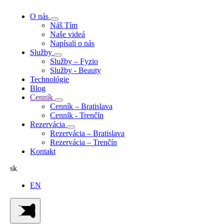
O nás
Náš Tím
Naše videá
Napísali o nás
Služby
Služby – Fyzio
Služby - Beauty
Technológie
Blog
Cenník
Cenník – Bratislava
Cenník - Trenčín
Rezervácia
Rezervácia – Bratislava
Rezervácia – Trenčín
Kontakt
sk
EN