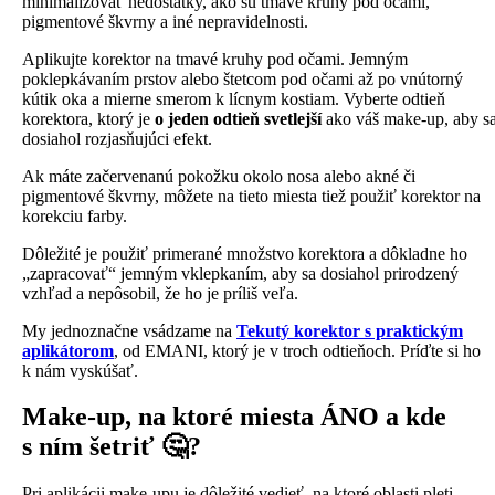
minimalizovať nedostatky, ako sú tmavé kruhy pod očami,
pigmentové škvrny a iné nepravidelnosti.
Aplikujte korektor na tmavé kruhy pod očami. Jemným
poklepkávaním prstov alebo štetcom pod očami až po vnútorný
kútik oka a mierne smerom k lícnym kostiam. Vyberte odtieň
korektora, ktorý je
o jeden odtieň svetlejší
ako váš make-up, aby s
dosiahol rozjasňujúci efekt.
Ak máte začervenanú pokožku okolo nosa alebo akné či
pigmentové škvrny, môžete na tieto miesta tiež použiť korektor na
korekciu farby.
Dôležité je použiť primerané množstvo korektora a dôkladne ho
„zapracovať“ jemným vklepkaním, aby sa dosiahol prirodzený
vzhľad a nepôsobil, že ho je príliš veľa.
My jednoznačne vsádzame na
Tekutý korektor s praktickým
aplikátorom
, od EMANI, ktorý je v troch odtieňoch. Príďte si ho
k nám vyskúšať.
Make-up, na ktoré miesta ÁNO a kde
s ním šetriť 🤔?
Pri aplikácii make-upu je dôležité vedieť, na ktoré oblasti pleti