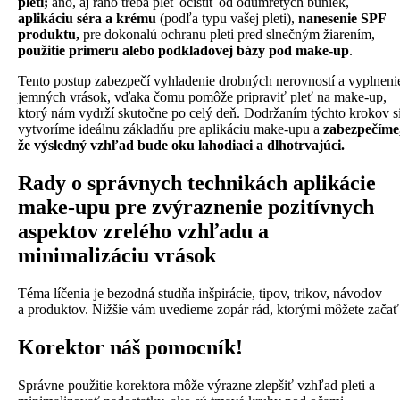
pleti;
áno, aj ráno treba pleť očistiť od odumretých buniek,
aplikáciu séra a krému
(podľa typu vašej pleti),
nanesenie SPF
produktu,
pre dokonalú ochranu pleti pred slnečným žiarením,
použitie primeru alebo podkladovej bázy pod make-up
.
Tento postup zabezpečí vyhladenie drobných nerovností a vyplneni
jemných vrások, vďaka čomu pomôže pripraviť pleť na make-up,
ktorý nám vydrží skutočne po celý deň. Dodržaním týchto krokov s
vytvoríme ideálnu základňu pre aplikáciu make-upu a
zabezpečíme
že výsledný vzhľad bude oku lahodiaci a dlhotrvajúci.
Rady o správnych technikách aplikácie
make-upu pre zvýraznenie pozitívnych
aspektov zrelého vzhľadu a
minimalizáciu vrások
Téma líčenia je bezodná studňa inšpirácie, tipov, trikov, návodov
a produktov. Nižšie vám uvedieme zopár rád, ktorými môžete začať
Korektor náš pomocník!
Správne použitie korektora môže výrazne zlepšiť vzhľad pleti a