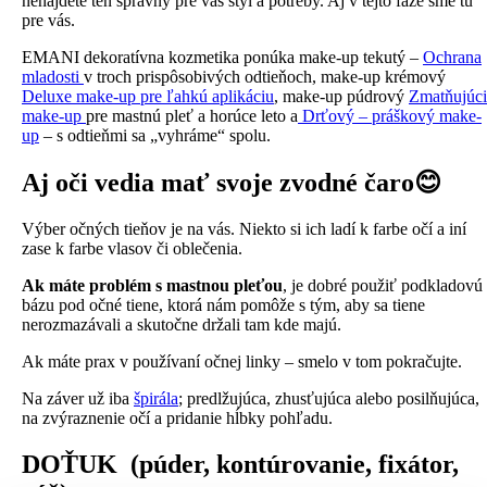
nenájdete ten správny pre váš štýl a potreby. Aj v tejto fáze sme tu
pre vás.
EMANI dekoratívna kozmetika ponúka make-up tekutý –
Ochrana
mladosti
v troch prispôsobivých odtieňoch, make-up krémový
Deluxe make-up pre ľahkú aplikáciu
, make-up púdrový
Zmatňujúci
make-up
pre mastnú pleť a horúce leto a
Drťový – práškový make-
up
– s odtieňmi sa „vyhráme“ spolu.
Aj oči vedia mať svoje zvodné čaro😊
Výber očných tieňov je na vás. Niekto si ich ladí k farbe očí a iní
zase k farbe vlasov či oblečenia.
Ak máte problém s mastnou pleťou
, je dobré použiť podkladovú
bázu pod očné tiene, ktorá nám pomôže s tým, aby sa tiene
nerozmazávali a skutočne držali tam kde majú.
Ak máte prax v používaní očnej linky – smelo v tom pokračujte.
Na záver už iba
špirála
; predlžujúca, zhusťujúca alebo posilňujúca,
na zvýraznenie očí a pridanie hĺbky pohľadu.
DOŤUK (púder, kontúrovanie, fixátor,