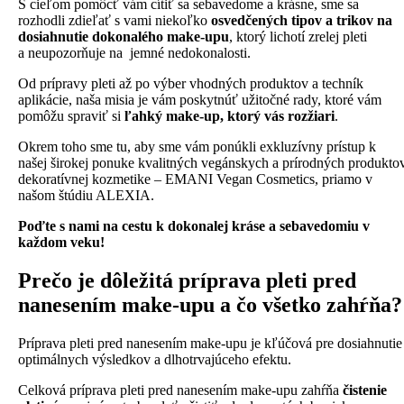
S cieľom pomôcť vám cítiť sa sebavedome a krásne, sme sa
rozhodli zdieľať s vami niekoľko
osvedčených tipov a trikov na
dosiahnutie dokonalého make-upu
, ktorý lichotí zrelej pleti
a neupozorňuje na jemné nedokonalosti.
Od prípravy pleti až po výber vhodných produktov a techník
aplikácie, naša misia je vám poskytnúť užitočné rady, ktoré vám
pomôžu spraviť si
ľahký make-up, ktorý vás rozžiari
.
Okrem toho sme tu, aby sme vám ponúkli exkluzívny prístup k
našej širokej ponuke kvalitných vegánskych a prírodných produkto
dekoratívnej kozmetike – EMANI Vegan Cosmetics, priamo v
našom štúdiu ALEXIA.
Poďte s nami na cestu k dokonalej kráse a sebavedomiu v
každom veku!
Prečo je dôležitá príprava pleti pred
nanesením make-upu a čo všetko zahŕňa?
Príprava pleti pred nanesením make-upu je kľúčová pre dosiahnutie
optimálnych výsledkov a dlhotrvajúceho efektu.
Celková príprava pleti pred nanesením make-upu zahŕňa
čistenie