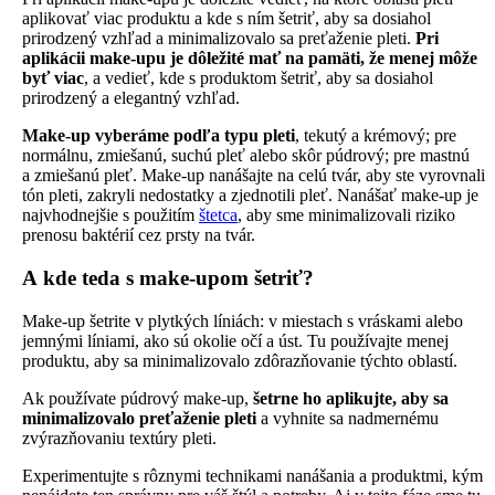
aplikovať viac produktu a kde s ním šetriť, aby sa dosiahol
prirodzený vzhľad a minimalizovalo sa preťaženie pleti.
Pri
aplikácii make-upu je dôležité mať na pamäti, že menej môže
byť viac
, a vedieť, kde s produktom šetriť, aby sa dosiahol
prirodzený a elegantný vzhľad.
Make-up vyberáme podľa typu pleti
, tekutý a krémový; pre
normálnu, zmiešanú, suchú pleť alebo skôr púdrový; pre mastnú
a zmiešanú pleť. Make-up nanášajte na celú tvár, aby ste vyrovnali
tón pleti, zakryli nedostatky a zjednotili pleť. Nanášať make-up je
najvhodnejšie s použitím
štetca
, aby sme minimalizovali riziko
prenosu baktérií cez prsty na tvár.
A kde teda s make-upom šetriť?
Make-up šetrite v plytkých líniách: v miestach s vráskami alebo
jemnými líniami, ako sú okolie očí a úst. Tu používajte menej
produktu, aby sa minimalizovalo zdôrazňovanie týchto oblastí.
Ak používate púdrový make-up,
šetrne ho aplikujte, aby sa
minimalizovalo preťaženie pleti
a vyhnite sa nadmernému
zvýrazňovaniu textúry pleti.
Experimentujte s rôznymi technikami nanášania a produktmi, kým