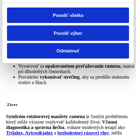
sociálnych médií a analýzu návštevnosti používame
súbory cookie. Informácie o tom, ako používate naše
Povoliť všetko
webové stránky, poskytujeme aj našim partnerom v
Prevencia
oblasti sociálnych médií, inzercie a analýzy. Títo partneri
Povoliť výber
môžu príslušné informácie skombinovať s ďalšími
Pre prevenciu syndrómu
rotátorovej manžety
je dôležité:
údajmi, ktoré ste im poskytli alebo ktoré od vás získali,
Udržiavať
správnu techniku
pri cvičení a športových
keď ste používali ich služby.
Odmietnuť
aktivitách.
Posilňovať svaly
ramena a zlepšovať flexibilitu a mobilitu.
Vyvarovať sa
opakovanému preťažovaniu ramena
, najmä
pri dlhodobých činnostiach.
Pravidelne
vykonávať strečing
, aby sa predišlo stuhnutiu
svalov a šliach.
Záver
Syndróm rotátorovej manžety ramena
je častým problémom,
ktorý môže výrazne ovplyvniť každodenný život.
Včasná
diagnostika a správna liečba
, vrátane moderných terapií ako
Trijalux, Artrosikjalux
a
bezbolestnej rázovej vlny
, môžu