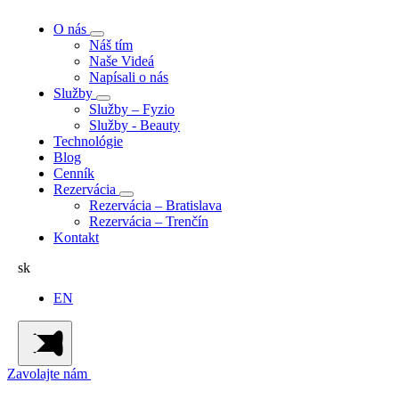
O nás
Náš tím
Naše Videá
Napísali o nás
Služby
Služby – Fyzio
Služby - Beauty
Technológie
Blog
Cenník
Rezervácia
Rezervácia – Bratislava
Rezervácia – Trenčín
Kontakt
sk
EN
Zavolajte nám