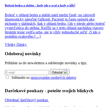
Bolesti bedra a slabín – kedy ide o sval a kedy o kĺb?
Bolesť v oblasti bedra a slabín patrí medzi časté, no zároveň
diagnosticky náročné ťažkosti. Pacienti ju často opisujú ako
pichanie v slabinách, tlak v oblasti bedra, ťah v triesle alebo bolesť
vystreľujúcu do stehna. Keďže sa v tejto oblasti nachádza viacero
štruktúr tesne vedľa seba, nie je vždy jednoduché určiť, či ide o
problém svalového […]
Všetky články
Odoberaj novinky
Prihláste sa do newslettera a odoberajte novinky a tipy.
Odoslať
Súhlasím so
spracovaním osobných údajov
Darčekové poukazy - potešte svojich blízkych
Objednať darčekový poukaz