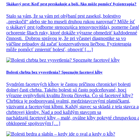
Skákavý prst: Keď prst preskakuje a bolí. Ako môže pomôcť fyzioterapia?
Stalo sa vám, že sa vám pri ohýbaní prst zasekol, bolestivo
„preskočil“ alebo ste ho museli druhou rukou narovnať? Môže ísť
o skákavý prst (odborne stenozujúca tenosynovitída), pomerne čast
ochorenie šliach ruky, ktoré dokáže výrazne obmedziť každodenné
činnosti. Dobrou správou je, že pri včasnej diagnostike sa vo
väčšine prípadov dá začať konzervatívnou liečbou. Fyzioterapia
môže pomôcť zmierniť bolesť, obnoviť […]
Bolesti chrbta bez vysvetlenia? Spoznajte facetové kĺby
Syndróm facetových kĺbov je častou príčinou chronickej bolesti
dolnej časti chrbta. Takéto bolesti sú často podceňované, hoci
výrazne ovplyvňujú kvalitu života človeka. Čo sú facetové kĺby?
Chrbtica je podporovaná svalmi, medzistavcovými platničkami,
väzivami a facetovými kĺbmi. Každý stavec sa skladá z tela stavca a
chrbtovej klenby. Nad a pod každým stavcom sa
nachádzajú facetové kĺby – malé, oválne kĺby pokryté chrupavkou 
obklopené spojivovým […]