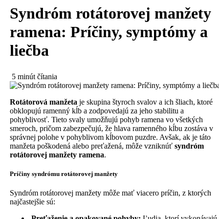
Syndróm rotátorovej manžety
ramena: Príčiny, symptómy a
liečba
5 minút čítania
Rotátorová manžeta
je skupina štyroch svalov a ich šliach, ktoré
obklopujú ramenný kĺb a zodpovedajú za jeho stabilitu a
pohyblivosť. Tieto svaly umožňujú pohyb ramena vo všetkých
smeroch, pričom zabezpečujú, že hlava ramenného kĺbu zostáva v
správnej polohe v pohyblivom kĺbovom puzdre. Avšak, ak je táto
manžeta poškodená alebo preťažená, môže vzniknúť
syndróm
rotátorovej manžety ramena
.
Príčiny syndrómu rotátorovej manžety
Syndróm rotátorovej manžety môže mať viacero príčin, z ktorých
najčastejšie sú:
Preťaženie a opakované pohyby:
Ľudia, ktorí vykonávajú