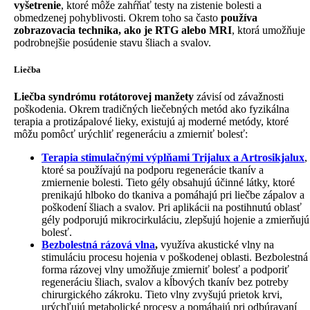
vyšetrenie
, ktoré môže zahŕňať testy na zistenie bolesti a
obmedzenej pohyblivosti. Okrem toho sa často
používa
zobrazovacia technika, ako je RTG alebo MRI
, ktorá umožňuje
podrobnejšie posúdenie stavu šliach a svalov.
Liečba
Liečba syndrómu rotátorovej manžety
závisí od závažnosti
poškodenia. Okrem tradičných liečebných metód ako fyzikálna
terapia a protizápalové lieky, existujú aj moderné metódy, ktoré
môžu pomôcť urýchliť regeneráciu a zmierniť bolesť:
Terapia stimulačnými výplňami Trijalux a Artrosikjalux
,
ktoré sa používajú na podporu regenerácie tkanív a
zmiernenie bolesti. Tieto gély obsahujú účinné látky, ktoré
prenikajú hlboko do tkaniva a pomáhajú pri liečbe zápalov a
poškodení šliach a svalov. Pri aplikácii na postihnutú oblasť
gély podporujú mikrocirkuláciu, zlepšujú hojenie a zmierňujú
bolesť.
Bezbolestná rázová vlna
,
využíva akustické vlny na
stimuláciu procesu hojenia v poškodenej oblasti. Bezbolestná
forma rázovej vlny umožňuje zmierniť bolesť a podporiť
regeneráciu šliach, svalov a kĺbových tkanív bez potreby
chirurgického zákroku. Tieto vlny zvyšujú prietok krvi,
urýchľujú metabolické procesy a pomáhajú pri odbúravaní