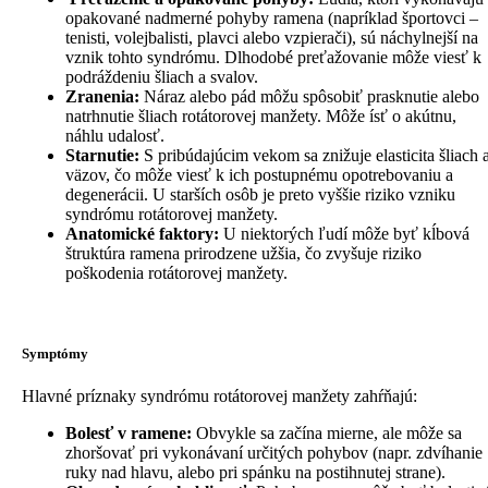
opakované nadmerné pohyby ramena (napríklad športovci –
tenisti, volejbalisti, plavci alebo vzpierači), sú náchylnejší na
vznik tohto syndrómu. Dlhodobé preťažovanie môže viesť k
podráždeniu šliach a svalov.
Zranenia:
Náraz alebo pád môžu spôsobiť prasknutie alebo
natrhnutie šliach rotátorovej manžety. Môže ísť o akútnu,
náhlu udalosť.
Starnutie:
S pribúdajúcim vekom sa znižuje elasticita šliach 
väzov, čo môže viesť k ich postupnému opotrebovaniu a
degenerácii. U starších osôb je preto vyššie riziko vzniku
syndrómu rotátorovej manžety.
Anatomické faktory:
U niektorých ľudí môže byť kĺbová
štruktúra ramena prirodzene užšia, čo zvyšuje riziko
poškodenia rotátorovej manžety.
Symptómy
Hlavné príznaky syndrómu rotátorovej manžety zahŕňajú:
Bolesť v ramene:
Obvykle sa začína mierne, ale môže sa
zhoršovať pri vykonávaní určitých pohybov (napr. zdvíhanie
ruky nad hlavu, alebo pri spánku na postihnutej strane).