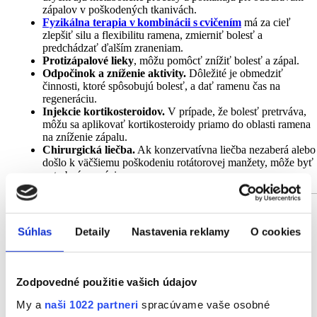
zápalov v poškodených tkanivách.
Fyzikálna terapia v kombinácii s cvičením
má za cieľ
zlepšiť silu a flexibilitu ramena, zmierniť bolesť a
predchádzať ďalším zraneniam.
Protizápalové lieky
, môžu pomôcť znížiť bolesť a zápal.
Odpočinok a zníženie aktivity.
Dôležité je obmedziť
činnosti, ktoré spôsobujú bolesť, a dať ramenu čas na
regeneráciu.
Injekcie kortikosteroidov.
V prípade, že bolesť pretrváva,
môžu sa aplikovať kortikosteroidy priamo do oblasti ramena
na zníženie zápalu.
Chirurgická liečba.
Ak konzervatívna liečba nezaberá alebo
došlo k väčšiemu poškodeniu rotátorovej manžety, môže byť
potrebná operácia.
Súhlas
Detaily
Nastavenia reklamy
O cookies
Zodpovedné použitie vašich údajov
My a
naši 1022 partneri
spracúvame vaše osobné