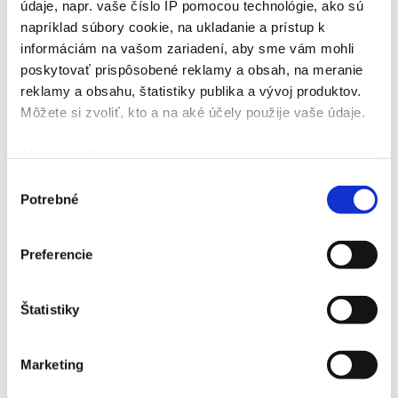
údaje, napr. vaše číslo IP pomocou technológie, ako sú
napríklad súbory cookie, na ukladanie a prístup k
informáciám na vašom zariadení, aby sme vám mohli
poskytovať prispôsobené reklamy a obsah, na meranie
reklamy a obsahu, štatistiky publika a vývoj produktov.
Môžete si zvoliť, kto a na aké účely použije vaše údaje.
Ak to povolíte, chceli by sme tiež:
Zhromažďovať informácie o vašej geografickej
Výber
Potrebné
polohe s presnosťou na niekoľko metrov
súhlasu
Identifikovať vaše zariadenie aktívnym
skenovaním konkrétnych charakteristík (odtlačky
Preferencie
prstov).
Viac informácií o tom, ako sa spracúvajú vaše osobné
Štatistiky
údaje, nájdete v časti s
vašimi nastaveniami
. Súhlas
môžete kedykoľvek zmeniť alebo odvolať cez Vyhlásenie
o používaní súborov cookie.
Marketing
Na prispôsobenie obsahu a reklám, poskytovanie funkcií