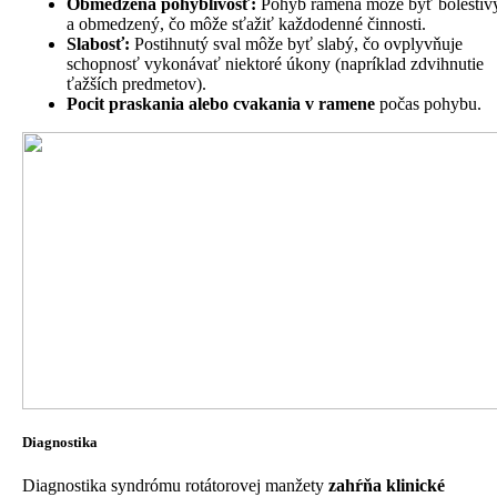
Obmedzená pohyblivosť:
Pohyb ramena môže byť bolestiv
a obmedzený, čo môže sťažiť každodenné činnosti.
Slabosť:
Postihnutý sval môže byť slabý, čo ovplyvňuje
schopnosť vykonávať niektoré úkony (napríklad zdvihnutie
ťažších predmetov).
Pocit praskania alebo cvakania v ramene
počas pohybu.
Diagnostika
Diagnostika syndrómu rotátorovej manžety
zahŕňa klinické