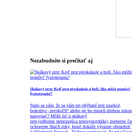
Nezabudnite si prečítať aj
Skákavý prst: Keď prst preskakuje a bolí. Ako môže pomôcť
fyzioterapia?
Stalo sa vám, že sa vám pri ohýbaní prst zasekol,
bolestivo „preskočil“ alebo ste ho museli druhou rukou
narovnať? Môže ísť o skákavý
prst (odborne stenozujúca tenosynovitída), pomerne ča
ochorenie šliach ruky, ktoré dokáže výrazne obmedziť
každodenné činnosti. Dobrou správou je, že pri včasn