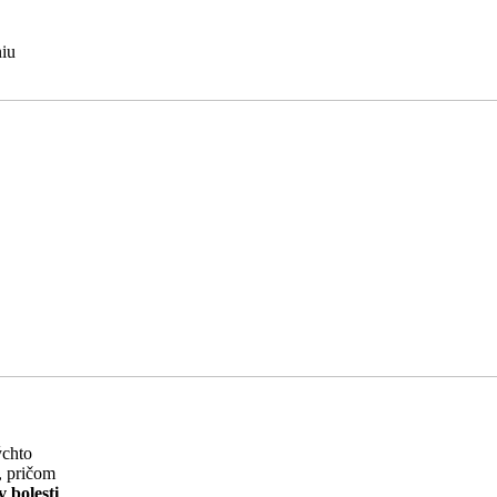
niu
ýchto
a, pričom
 bolesti