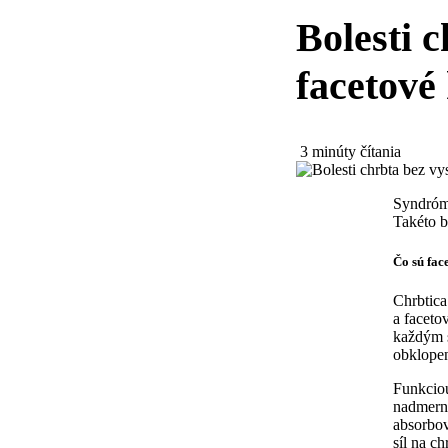
Bolesti 
facetové
3 minúty čítania
Syndróm 
Takéto b
Čo sú fac
Chrbtica
a faceto
každým s
obklope
Funkciou
nadmern
absorbov
síl na ch