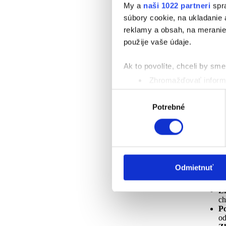
My a
naši 1022 partneri
spra
Ako sa pr
súbory cookie, na ukladanie
reklamy a obsah, na meranie 
Bo
použije vaše údaje.
Zh
Ci
Ak to povolíte, chceli by sme 
Zhromažďovať informá
Na
Identifikovať vaše za
Výber
Úľ
Viac informácií o tom, ako s
Potrebné
súhlasu
Zh
kedykoľvek zmeniť alebo odv
Na prispôsobenie obsahu a r
Ako pomá
cookie. Informácie o tom, ak
médií, inzercie a analýzy. Tí
Odmietnuť
Fyzioter
alebo ktoré od vás získali, ke
Zm
ch
Po
od