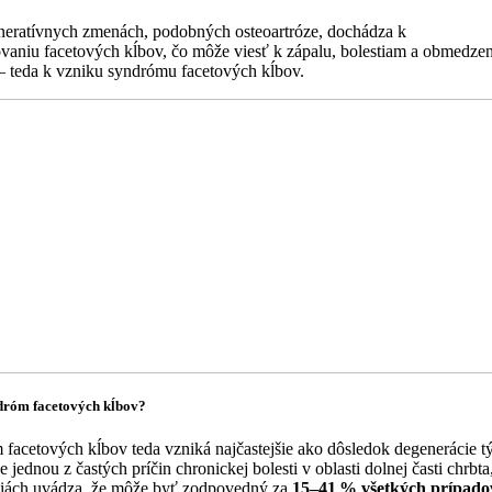
neratívnych zmenách, podobných osteoartróze, dochádza k
vaniu facetových kĺbov, čo môže viesť k zápalu, bolestiam a obmedze
 teda k vzniku syndrómu facetových kĺbov.
dróm facetových kĺbov?
facetových kĺbov teda vzniká najčastejšie ako dôsledok degenerácie t
e jednou z častých príčin chronickej bolesti v oblasti dolnej časti chrbt
diách uvádza, že môže byť zodpovedný za
15–41
% v
šetk
ých pr
ípadov