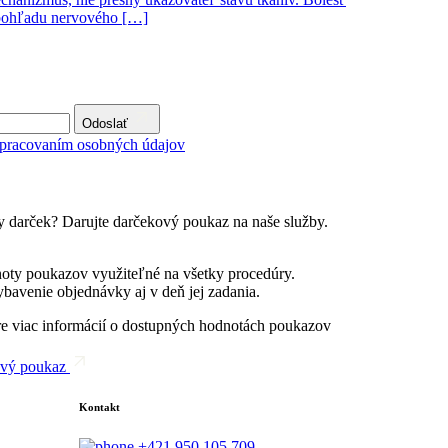
pohľadu nervového […]
Odoslať
spracovaním osobných údajov
y darček? Darujte darčekový poukaz na naše služby.
oty poukazov využiteľné na všetky procedúry.
bavenie objednávky aj v deň jej zadania.
re viac informácií o dostupných hodnotách poukazov
ový poukaz
Kontakt
+421 950 105 709