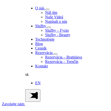
O nás
Náš tím
Naše Videá
Napísali o nás
Služby
Služby – Fyzio
Služby - Beauty
Technológie
Blog
Cenník
Rezervácia
Rezervácia – Bratislava
Rezervácia – Trenčín
Kontakt
sk
EN
Zavolajte nám