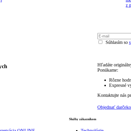
z 
Súhlasím so
Hľadáte origináln
ych
Ponúkame:
Rôzne hodn
Expresné vy
Kontaktujte nás p
Objednať darček
Služby zákazníkom
ezervácia ONLINE
Technológie