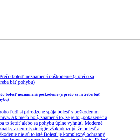
čo bolesť neznamená poškodenie (a prečo sa netreba báť
hybu)
oho ľudí si prirodzene spája bolesť s poškodením
aniva. Ak niečo bolí, znamená to, že je to „pokazené“ a
eba to šetriť alebo sa pohybu úplne vyhnúť. Moderné
znatky z neurofyziológie však ukazujú, že bolesť a
škodenie nie sú to isté Bolesť je komplexný ochranný
chanizmus, nie presný ukazovateľ stavu tkanív. Bolesť