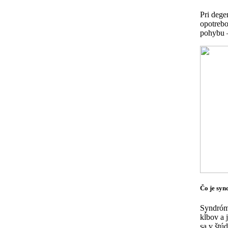
Pri dege
opotrebo
pohybu –
Čo je syn
Syndróm 
kĺbov a j
sa v štú