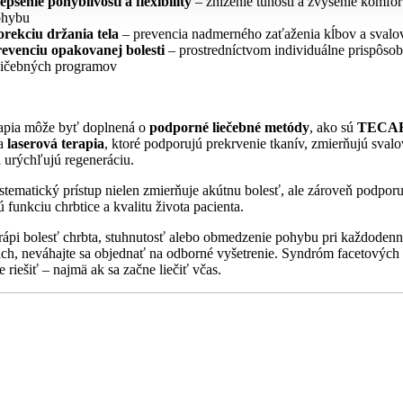
epšenie pohyblivosti a flexibility
– zníženie tuhosti a zvýšenie komfor
ohybu
rekciu držania tela
– prevencia nadmerného zaťaženia kĺbov a svalo
evenciu opakovanej bolesti
– prostredníctvom individuálne prispôso
ičebných programov
rapia môže byť doplnená o
podporné liečebné metódy
, ako sú
TECA
a
laserová terapia
, ktoré podporujú prekrvenie tkanív, zmierňujú sval
a urýchľujú regeneráciu.
stematický prístup nielen zmierňuje akútnu bolesť, ale zároveň podporu
 funkciu chrbtice a kvalitu života pacienta.
rápi bolesť chrbta, stuhnutosť alebo obmedzenie pohybu pri každoden
ach, neváhajte sa objednať na odborné vyšetrenie. Syndróm facetových
e riešiť – najmä ak sa začne liečiť včas.