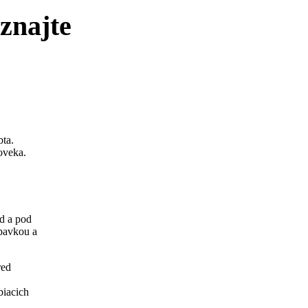
oznajte
bta.
oveka.
ad a pod
upavkou a
red
biacich