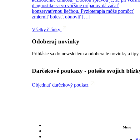
diagnostike sa vo väčšine prípadov dá začať
konzervatívnou liečbou. Fyzioterapia môže pomôcť
zmierniť bolesť, obnoviť […]
Všetky články
Odoberaj novinky
Prihláste sa do newslettera a odoberajte novinky a tipy.
Darčekové poukazy - potešte svojich blízk
Objednať darčekový poukaz
Menu
R