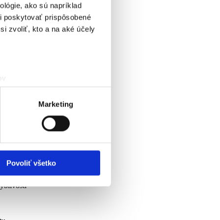
lógie, ako sú napríklad
i poskytovať prispôsobené
i zvoliť, kto a na aké účely
ov
čky prstov).
veniami
. Súhlas môžete
Marketing
vnosti používame súbory
om v oblasti sociálnych
mi, ktoré ste im poskytli
Povoliť všetko
 na:
yblivosti