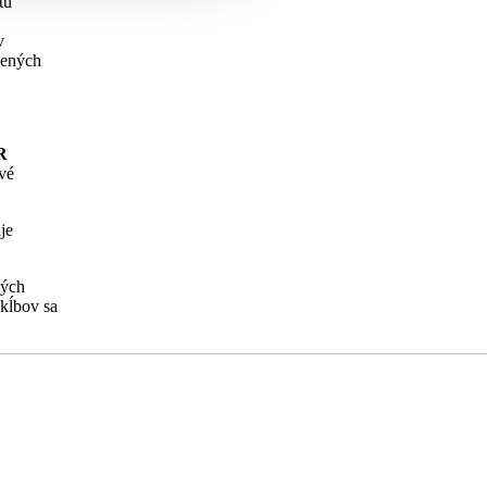
tu
v
bených
R
ové
je
ných
 kĺbov sa