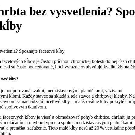
chrbta bez vysvetlenia? Sp
 kĺby
facetových kĺbov je častou príčinou chronickej bolesti dolnej časti chr
olesti sú často podceňované, hoci výrazne ovplyvňujú kvalitu života čl
etové kĺby?
 je podporovaná svalmi, medzistavcovými platničkami, väzivami
vými kĺbmi. Každý stavec sa skladá z tela stavca a chrbtovej klenby. N
tavcom sa nachádzajú facetové kĺby – malé, oválne kĺby pokryté chr
né spojivovým tkanivom.
 facetových kĺbov je viesť a obmedzovať pohyb chrbtice, chrániť ju p
ým otáčaním a ohybom vpred a spolu s medzistavcovými platničkami
ať a prenášať zaťaženie. Tieto malé kĺby nesú až 20 % vertikálne pôso
rbticu.