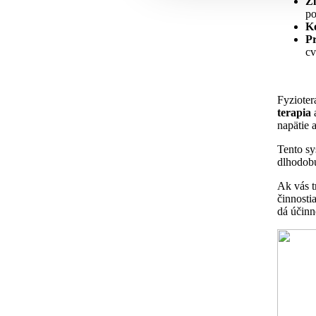
Zl
p
Ko
Pr
cv
Fyziote
terapia
napätie 
Tento sy
dlhodobú
Ak vás t
činnosti
dá účinn