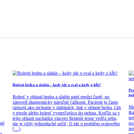
Bolesti bedra a slabín – kedy ide o sval a kedy o kĺb?
Pre
po
Bolesť v oblasti bedra a slabín patrí medzi časté, no
zároveň diagnosticky náročné ťažkosti. Pacienti ju často
Mn
opisujú ako pichanie v slabinách, tlak v oblasti bedra, ťah
tk
v triesle alebo bolesť vystreľujúcu do stehna. Keďže sa v
tr
tejto oblasti nachádza viacero štruktúr tesne vedľa seba,
sté
po
nie je vždy jednoduché určiť, či ide o problém svalového
po
[…]
ej
me