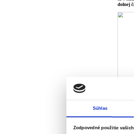
dolnej
č
Súhlas
Zodpovedné použitie vašich