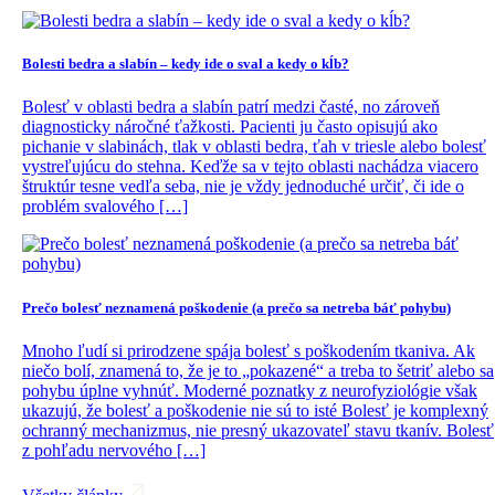
Bolesti bedra a slabín – kedy ide o sval a kedy o kĺb?
Bolesť v oblasti bedra a slabín patrí medzi časté, no zároveň
diagnosticky náročné ťažkosti. Pacienti ju často opisujú ako
pichanie v slabinách, tlak v oblasti bedra, ťah v triesle alebo bolesť
vystreľujúcu do stehna. Keďže sa v tejto oblasti nachádza viacero
štruktúr tesne vedľa seba, nie je vždy jednoduché určiť, či ide o
problém svalového […]
Prečo bolesť neznamená poškodenie (a prečo sa netreba báť pohybu)
Mnoho ľudí si prirodzene spája bolesť s poškodením tkaniva. Ak
niečo bolí, znamená to, že je to „pokazené“ a treba to šetriť alebo sa
pohybu úplne vyhnúť. Moderné poznatky z neurofyziológie však
ukazujú, že bolesť a poškodenie nie sú to isté Bolesť je komplexný
ochranný mechanizmus, nie presný ukazovateľ stavu tkanív. Bolesť
z pohľadu nervového […]