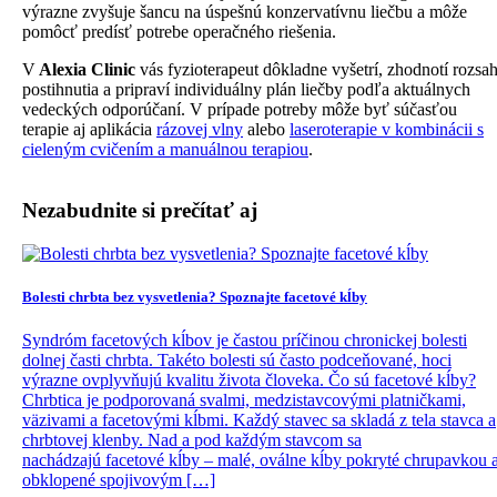
výrazne zvyšuje šancu na úspešnú konzervatívnu liečbu a môže
pomôcť predísť potrebe operačného riešenia.
V
Alexia Clinic
vás fyzioterapeut dôkladne vyšetrí, zhodnotí rozsa
postihnutia a pripraví individuálny plán liečby podľa aktuálnych
vedeckých odporúčaní. V prípade potreby môže byť súčasťou
terapie aj aplikácia
rázovej vlny
alebo
laseroterapie v kombinácii s
cieleným cvičením a manuálnou terapiou
.
Nezabudnite si prečítať aj
Bolesti chrbta bez vysvetlenia? Spoznajte facetové kĺby
Syndróm facetových kĺbov je častou príčinou chronickej bolesti
dolnej časti chrbta. Takéto bolesti sú často podceňované, hoci
výrazne ovplyvňujú kvalitu života človeka. Čo sú facetové kĺby?
Chrbtica je podporovaná svalmi, medzistavcovými platničkami,
väzivami a facetovými kĺbmi. Každý stavec sa skladá z tela stavca a
chrbtovej klenby. Nad a pod každým stavcom sa
nachádzajú facetové kĺby – malé, oválne kĺby pokryté chrupavkou 
obklopené spojivovým […]