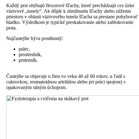
Každý prst ohýbajú flexorové šľachy, ktoré prechádzajú cez úzke
väzivové „tunely“. Ak dôjde k zhrubnutiu šľachy alebo zúženiu
priestoru v oblasti väzivového tunela šľacha sa prestane pohybovať
hladko. Výsledkom je typické preskakovanie alebo zablokovanie
prsta.
Najčastejšie býva postihnutý:
palec,
prostredník,
prstenník.
Častejšie sa objavuje u žien vo veku 40 až 60 rokov, u ľudí s
cukrovkou, reumatoidnou artritídou alebo pri práci spojenej s
opakovaným silným úchopom.