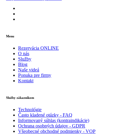
Menu
Rezervácia ONLINE
O nás
Služby
Blog
Naše videá
Ponuka pre firmy
Kontakt
Služby zákazníkom
Technológie
Často kladené otázky - FAQ
Informovaný súhlas (kontraindikácie)
Ochrana osobných údajov - GDPR
Všeobecné obchodné podmienky - VOP