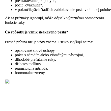
preskakovanie pri pohybe,
pocit „cvaknutia“,
v pokročilejších štádiách zablokovanie prsta v ohnutej polohe
Ak sa príznaky ignorujú, môže dôjsť k výraznému obmedzeniu
funkcie ruky.
Čo spôsobuje vznik skákavého prsta?
Presná príčina nie je vždy známa. Riziko zvyšujú najmä:
opakované silové úchopy,
práca s náradím alebo vibračnými nástrojmi,
dlhodobé preťaženie ruky,
diabetes mellitus,
reumatoidná artritída,
hormonálne zmeny.