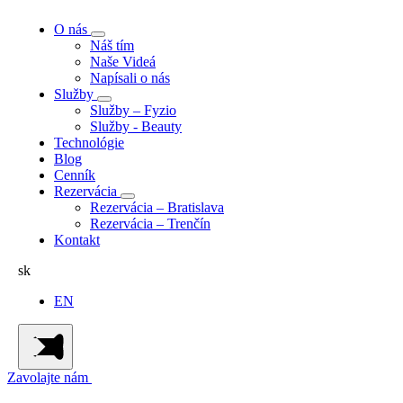
O nás
Náš tím
Naše Videá
Napísali o nás
Služby
Služby – Fyzio
Služby - Beauty
Technológie
Blog
Cenník
Rezervácia
Rezervácia – Bratislava
Rezervácia – Trenčín
Kontakt
sk
EN
Zavolajte nám