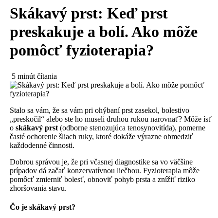
Skákavý prst: Keď prst
preskakuje a bolí. Ako môže
pomôcť fyzioterapia?
5 minút čítania
Stalo sa vám, že sa vám pri ohýbaní prst zasekol, bolestivo
„preskočil“ alebo ste ho museli druhou rukou narovnať? Môže ísť
o
skákavý prst
(odborne stenozujúca tenosynovitída), pomerne
časté ochorenie šliach ruky, ktoré dokáže výrazne obmedziť
každodenné činnosti.
Dobrou správou je, že pri včasnej diagnostike sa vo väčšine
prípadov dá začať konzervatívnou liečbou. Fyzioterapia môže
pomôcť zmierniť bolesť, obnoviť pohyb prsta a znížiť riziko
zhoršovania stavu.
Čo je skákavý prst?