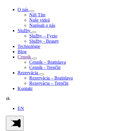
O nás
Náš Tím
Naše videá
Napísali o nás
Služby
Služby – Fyzio
Služby - Beauty
Technológie
Blog
Cenník
Cenník – Bratislava
Cenník - Trenčín
Rezervácia
Rezervácia – Bratislava
Rezervácia – Trenčín
Kontakt
sk
EN