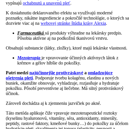
vypínajú
ochabnutú a unavenú pleť
. ⁠
K dosiahnutiu deklarovaného efektu sa využívajú moderné
poznatky, nikátne ingrediencie a pokročilé technológie, o ktorých sa
dozviete viac aj na
webovej stránke štúdia krásy Alexia
.
Farmaceutiká
sú produkty výhradne na lekársky predpis.
Pôsobia aktívne aj na podkožnú tkanivovú vrstvu. ⁠
Obsahujú substancie (látky, zložky), ktoré majú lekárske vlastnosti.⁠
Mezoterapia
je vpravovanie účinných aktívnych látok z
krémov a gélov hlbšie do pokožky.
Patrí medzi
najúčinnejšie protivráskové
a
omladzujúce
ošetrenia pleti
. Podporuje tvorbu kolagénu, elastínu a nových
buniek, okamžite obnovuje, vyhladzuje, rozjasňuje a hydratuje
pokožku. Pôsobí preventívne aj liečebne. Má silný protivráskový
účinok.
Zároveň dochádza aj k zjemneniu jazvičiek po akné.
Táto metóda aplikuje čiže vpravuje mezoterapeutické roztoky
(kyselinu hyaluronovú, vitamíny, séra, antioxidanty, minerály,
peptidy, rastové faktory, kmeňové bunky…) do pokožky za účelom
hydratácie pleti, skvalitnenia jej tonusu (elasticity, pevnosti a