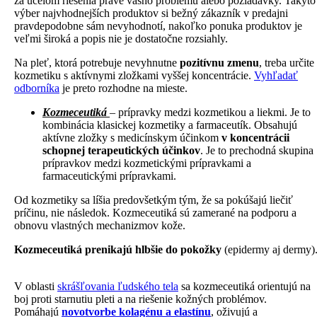
za účelom riešenia práve vášho problému alebo požiadavky. Takýto
výber najvhodnejších produktov si bežný zákazník v predajni
pravdepodobne sám nevyhodnotí, nakoľko ponuka produktov je
veľmi široká a popis nie je dostatočne rozsiahly.
Na pleť, ktorá potrebuje nevyhnutne
pozitívnu zmenu
, treba určite
kozmetiku s aktívnymi zložkami vyššej koncentrácie.
Vyhľadať
odborníka
je preto rozhodne na mieste.
Kozmeceutiká
– prípravky medzi kozmetikou a liekmi. Je to
kombinácia klasickej kozmetiky a farmaceutík. Obsahujú
aktívne zložky s medicínskym účinkom
v koncentrácii
schopnej terapeutických účinkov
. Je to prechodná skupina
prípravkov medzi kozmetickými prípravkami a
farmaceutickými prípravkami.
Od kozmetiky sa líšia predovšetkým tým, že sa pokúšajú liečiť
príčinu, nie následok. Kozmeceutiká sú zamerané na podporu a
obnovu vlastných mechanizmov kože.
Kozmeceutiká prenikajú hlbšie do pokožky
(epidermy aj dermy)
V oblasti
skrášľovania ľudského tela
sa kozmeceutiká orientujú na
boj proti starnutiu pleti a na riešenie kožných problémov.
Pomáhajú
novotvorbe kolagénu a elastínu
, oživujú a