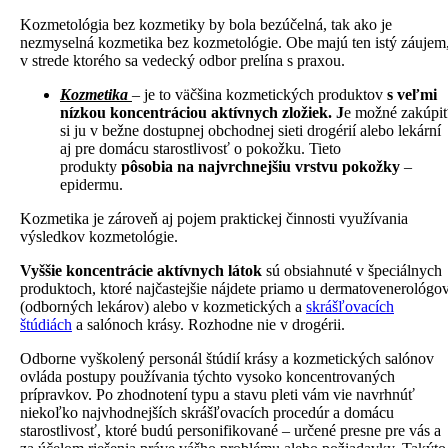
Kozmetológia bez kozmetiky by bola bezúčelná, tak ako je
nezmyselná kozmetika bez kozmetológie. Obe majú ten istý záujem
v strede ktorého sa vedecký odbor prelína s praxou.
Kozmetika
– je to väčšina kozmetických produktov
s veľmi
nízkou koncentráciou aktívnych zložiek. J
e možné zakúpi
si ju v bežne dostupnej obchodnej sieti drogérií alebo lekární
aj pre domácu starostlivosť o pokožku. Tieto
produkty
pôsobia na najvrchnejšiu vrstvu pokožky
–
epidermu.
Kozmetika je zároveň aj pojem praktickej činnosti využívania
výsledkov kozmetológie.
Vyššie koncentrácie aktívnych látok
sú obsiahnuté v špeciálnych
produktoch, ktoré najčastejšie nájdete priamo u dermatovenerológo
(odborných lekárov) alebo v kozmetických a
skrášľovacích
štúdiách
a salónoch krásy. Rozhodne nie v drogérii.
Odborne vyškolený personál štúdií krásy a kozmetických salónov
ovláda postupy používania týchto vysoko koncentrovaných
prípravkov. Po zhodnotení typu a stavu pleti vám vie navrhnúť
niekoľko najvhodnejších skrášľovacích procedúr a domácu
starostlivosť, ktoré budú personifikované – určené presne pre vás a