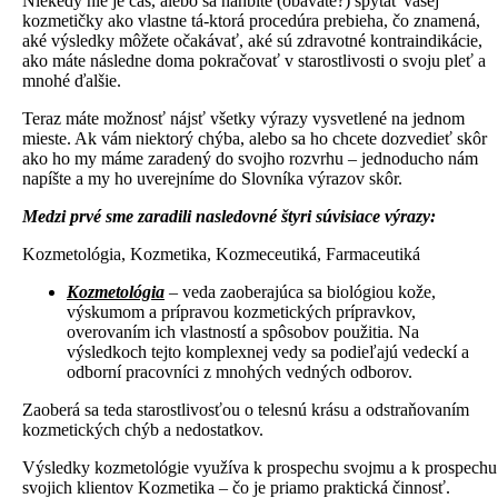
Niekedy nie je čas, alebo sa hanbíte (obávate?) spýtať vašej
kozmetičky ako vlastne tá-ktorá procedúra prebieha, čo znamená,
aké výsledky môžete očakávať, aké sú zdravotné kontraindikácie,
ako máte následne doma pokračovať v starostlivosti o svoju pleť a
mnohé ďalšie.⁠
Teraz máte možnosť nájsť všetky výrazy vysvetlené na jednom
mieste.⁠ Ak vám niektorý chýba, alebo sa ho chcete dozvedieť skôr
ako ho my máme zaradený do svojho rozvrhu – jednoducho nám
napíšte a my ho uverejníme do Slovníka výrazov skôr.
Medzi prvé sme zaradili nasledovné štyri súvisiace výrazy:
Kozmetológia, Kozmetika, Kozmeceutiká, Farmaceutiká
Kozmetológia
– veda zaoberajúca sa biológiou kože,
výskumom a prípravou kozmetických prípravkov,
overovaním ich vlastností a spôsobov použitia. Na
výsledkoch tejto komplexnej vedy sa podieľajú vedeckí a
odborní pracovníci z mnohých vedných odborov.
Zaoberá sa teda starostlivosťou o telesnú krásu a odstraňovaním
kozmetických chýb a nedostatkov.
Výsledky kozmetológie využíva k prospechu svojmu a k prospechu
svojich klientov Kozmetika – čo je priamo praktická činnosť.