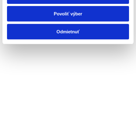
webové stránky, poskytujeme aj našim partnerom v
oblasti sociálnych médií, inzercie a analýzy. Títo partneri
Povoliť výber
môžu príslušné informácie skombinovať s ďalšími
údajmi, ktoré ste im poskytli alebo ktoré od vás získali,
keď ste používali ich služby.
Odmietnuť