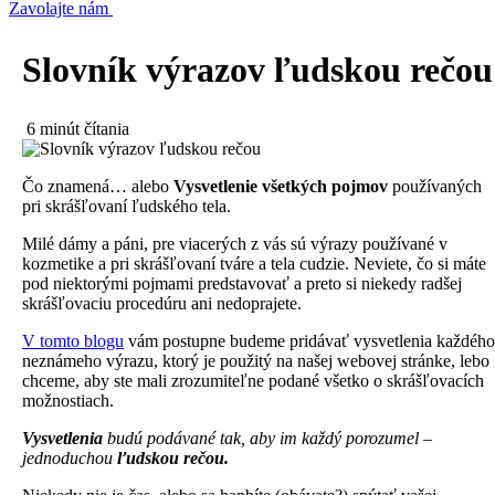
Zavolajte nám
Slovník výrazov ľudskou rečou
6 minút čítania
Čo znamená… alebo
Vysvetlenie všetkých pojmov
používaných
pri skrášľovaní ľudského tela.⁠
Milé dámy a páni, pre viacerých z vás sú výrazy používané v
kozmetike a pri skrášľovaní tváre a tela cudzie. Neviete, čo si máte
pod niektorými pojmami predstavovať a preto si niekedy radšej
skrášľovaciu procedúru ani nedoprajete. ⁠
V tomto blogu
vám postupne budeme pridávať vysvetlenia každého
neznámeho výrazu, ktorý je použitý na našej webovej stránke, lebo
chceme, aby ste mali zrozumiteľne podané všetko o skrášľovacích
možnostiach. ⁠
Vysvetlenia
budú podávané tak, aby im každý porozumel –
jednoduchou
ľudskou rečou.