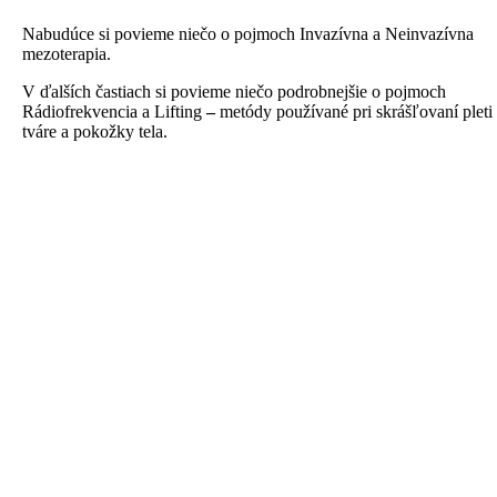
Nabudúce si povieme niečo o pojmoch Invazívna a Neinvazívna
mezoterapia.⁠⁠
V ďalších častiach si povieme niečo podrobnejšie o pojmoch
Rádiofrekvencia a Lifting
–
metódy používané pri skrášľovaní pleti
tváre a pokožky tela.