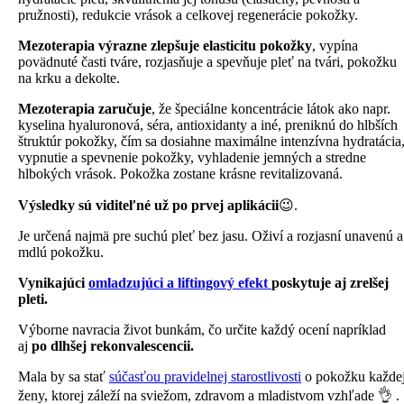
pružnosti), redukcie vrások a celkovej regenerácie pokožky.
Mezoterapia výrazne zlepšuje elasticitu pokožky
, vypína
povädnuté časti tváre, rozjasňuje a spevňuje pleť na tvári, pokožku
na krku a dekolte.
Mezoterapia zaručuje
, že špeciálne koncentrácie látok ako napr.
kyselina hyaluronová, séra, antioxidanty a iné, preniknú do hlbších
štruktúr pokožky, čím sa dosiahne maximálne intenzívna hydratácia
vypnutie a spevnenie pokožky, vyhladenie jemných a stredne
hlbokých vrások. Pokožka zostane krásne revitalizovaná.
Výsledky sú viditeľné už po prvej aplikácii
😉.
Je určená najmä pre suchú pleť bez jasu. Oživí a rozjasní unavenú a
mdlú pokožku.
Vynikajúci
omladzujúci a liftingový efekt
poskytuje aj zrelšej
pleti.
Výborne navracia život bunkám, čo určite každý ocení napríklad
aj
po dlhšej rekonvalescencii.
Mala by sa stať
súčasťou pravidelnej starostlivosti
o pokožku každe
ženy, ktorej záleží na sviežom, zdravom a mladistvom vzhľade 👌 .