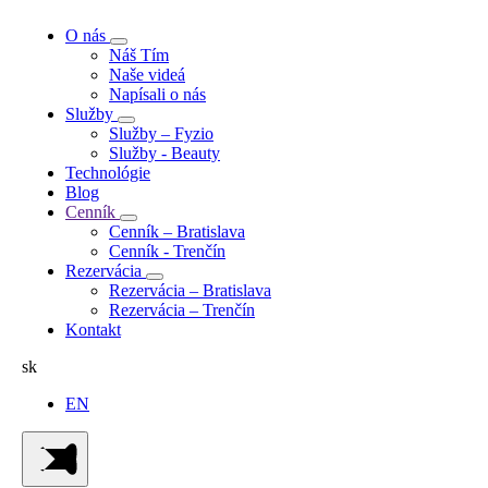
O nás
Náš Tím
Naše videá
Napísali o nás
Služby
Služby – Fyzio
Služby - Beauty
Technológie
Blog
Cenník
Cenník – Bratislava
Cenník - Trenčín
Rezervácia
Rezervácia – Bratislava
Rezervácia – Trenčín
Kontakt
sk
EN