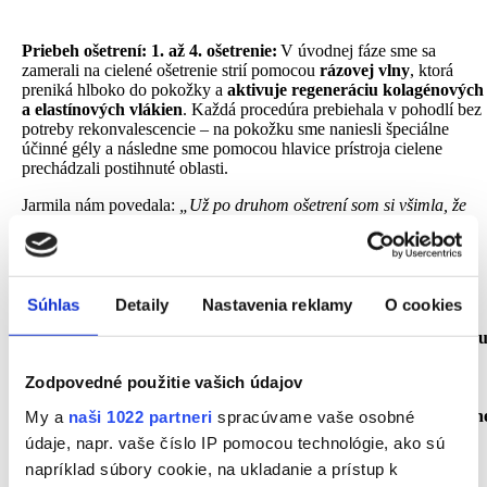
Priebeh ošetrení: 1. až 4. ošetrenie:
V úvodnej fáze sme sa
zamerali na cielené ošetrenie strií pomocou
rázovej vlny
, ktorá
preniká hlboko do pokožky a
aktivuje regeneráciu kolagénových
a elastínových vlákien
. Každá procedúra prebiehala v pohodlí bez
potreby rekonvalescencie – na pokožku sme naniesli špeciálne
účinné gély a následne sme pomocou hlavice prístroja cielene
prechádzali postihnuté oblasti.
Jarmila nám povedala:
„Už po druhom ošetrení som si všimla, že
pokožka začína vyzerať pevnejšie a strie sú menej viditeľné. Mala
som obavy, že to bude bolieť, ale bolo to úplne v pohode – jemné,
príjemné teplo a pocit, že konečne robím niečo pre seba.“
Súhlas
Detaily
Nastavenia reklamy
O cookies
Výsledky:
Po absolvovaní prvých
štyroch ošetrení rázovou vlno
sme na pokožke Jarmily zaznamenali viditeľné pozitívne zmeny.
Strie v oblasti brucha sa zjemnili, stratili svoju ostrosť a začali
Zodpovedné použitie vašich údajov
blednúť
, čím splývali s okolitou pokožkou.
Koža nadobudla
pevnejšiu a hladšiu štruktúru
, pôsobila jednotnejšie a bola
citeľn
My a
naši 1022 partneri
spracúvame vaše osobné
pružnejšia na dotyk
.
údaje, napr. vaše číslo IP pomocou technológie, ako sú
napríklad súbory cookie, na ukladanie a prístup k
Vďaka stimulácii mikrocirkulácie a bunkovej obnovy sa začala