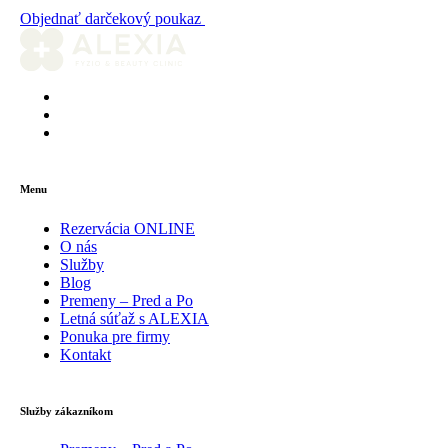
Objednať darčekový poukaz
Menu
Rezervácia ONLINE
O nás
Služby
Blog
Premeny – Pred a Po
Letná súťaž s ALEXIA
Ponuka pre firmy
Kontakt
Služby zákazníkom