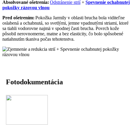
Absolvované ošetrenia:
Odstránenie strií
+
Spevnenie ochabnutej
pokožky rázovou vlnou
Pred ošetrením:
Pokožka Jarmily
v oblasti brucha bola
viditeľne
oslabená a ochabnutá
, so
svetlými, jemne vpadnutými
striami
, ktoré
sa tiahli vodorovne najmä v spodnej časti brucha. Povrch kože
pôsobil
nerovnomerne, matne a bez elasticity
, čo bolo spôsobené
natiahnutím tkaniva počas tehotenstva.
Fotodokumentácia