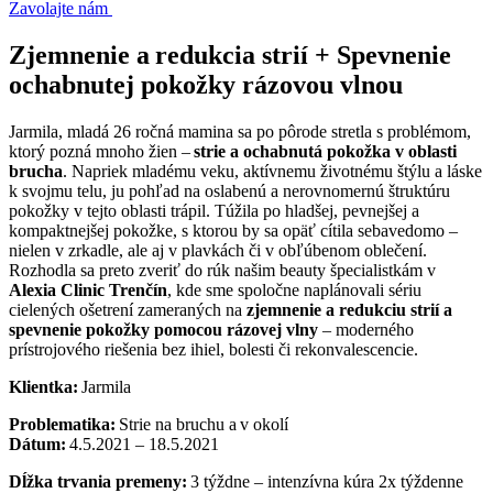
Zavolajte nám
Zjemnenie a redukcia strií + Spevnenie
ochabnutej pokožky rázovou vlnou
Jarmila, mladá 26 ročná mamina sa po pôrode stretla s problémom,
ktorý pozná mnoho žien –
strie a ochabnutá pokožka v oblasti
brucha
. Napriek mladému veku, aktívnemu životnému štýlu a láske
k svojmu telu, ju pohľad na oslabenú a nerovnomernú štruktúru
pokožky v tejto oblasti trápil. Túžila po hladšej, pevnejšej a
kompaktnejšej pokožke, s ktorou by sa opäť cítila sebavedomo –
nielen v zrkadle, ale aj v plavkách či v obľúbenom oblečení.
Rozhodla sa preto zveriť do rúk našim beauty špecialistkám v
Alexia Clinic Trenčín
, kde sme spoločne naplánovali sériu
cielených ošetrení zameraných na
zjemnenie a redukciu strií a
spevnenie pokožky pomocou rázovej vlny
– moderného
prístrojového riešenia bez ihiel, bolesti či rekonvalescencie.
Klientka:
Jarmila
Problematika:
Strie na bruchu a v okolí
Dátum:
4.5.2021 – 18.5.2021
Dĺžka trvania premeny:
3 týždne – intenzívna kúra 2x týždenne