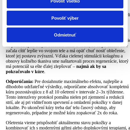
Povoliť všetko
ošetreniach vidíme výrazné zlepšenie stavu pokožky –
tento
webové stránky, poskytujeme aj našim partnerom v
priebeh je krásnym príkladom toho, kam sa dá dostať aj za
oblasti sociálnych médií, inzercie a analýzy. Títo partneri
relatívne krátky čas
. S pokračujúcou starostlivosťou by sme vedel
Povoliť výber
dosiahnuť ešte výraznejšie a dlhodobejšie výsledky.
môžu príslušné informácie skombinovať s ďalšími
údajmi, ktoré ste im poskytli alebo ktoré od vás získali,
Výsledky:
Pokožka na bruchu sa viditeľne zjednotila – strie sú
keď ste používali ich služby.
jemnejšie, menej výrazné a začínajú splývať s okolitým tkanivom.
Odmietnuť
Textúra kože sa postupne vyhladila
, pôsobí pevnejšie a pružnejši
na pohľad aj na dotyk. Klientka sama uviedla, že sa po dlhom čase
začala cítiť lepšie vo svojom tele a má opäť chuť nosiť oblečenie,
ktoré jej postavu zvýrazní. Vďaka cielenej stimulácii kolagénu a
obnovy kožného tkaniva sme naštartovali proces regenerácie, ktorý
má potenciál sa ešte ďalej zlepšovať –
najmä ak by sa
pokračovalo v kúre
.
Odporúčania:
Pre dosiahnutie maximálneho efektu, najlepšie a
dlhodobo udržateľné výsledky, odporúčame absolvovať kompletnú
kúru pozostávajúcu z 8 až 10 ošetrení v intervale 2–3x týždenne.
Tento intenzívny protokol pomáha nielen pri zjemnení a redukcii
strií, ale aj pri viditeľnom spevnení a omladení pokožky v danej
lokalite. Po ukončení kúry treba dať telu časový odstup, aby
regenerovalo, prípadne je možné kúru zopakovať 2x do roka.
Ošetrenia vieme prispôsobiť aktuálnemu stavu pokožky a
kombinovať ich s modernými gélmi alebo doplnkovými terapiami, 