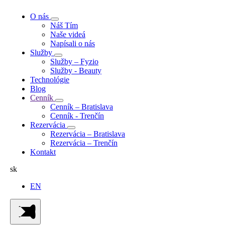
O nás
Náš Tím
Naše videá
Napísali o nás
Služby
Služby – Fyzio
Služby - Beauty
Technológie
Blog
Cenník
Cenník – Bratislava
Cenník - Trenčín
Rezervácia
Rezervácia – Bratislava
Rezervácia – Trenčín
Kontakt
sk
EN