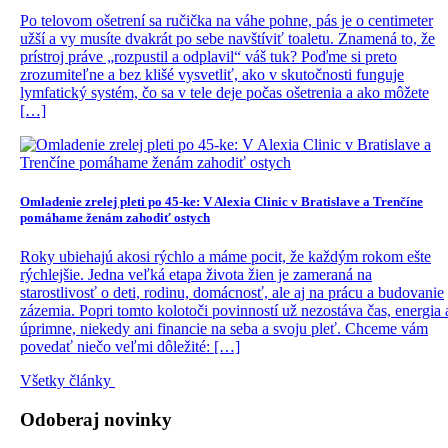
Po telovom ošetrení sa ručička na váhe pohne, pás je o centimeter
užší a vy musíte dvakrát po sebe navštíviť toaletu. Znamená to, že
prístroj práve „rozpustil a odplavil“ váš tuk? Poďme si preto
zrozumiteľne a bez klišé vysvetliť, ako v skutočnosti funguje
lymfatický systém, čo sa v tele deje počas ošetrenia a ako môžete
[…]
Omladenie zrelej pleti po 45-ke: V Alexia Clinic v Bratislave a Trenčíne
pomáhame ženám zahodiť ostych
Roky ubiehajú akosi rýchlo a máme pocit, že každým rokom ešte
rýchlejšie. Jedna veľká etapa života žien je zameraná na
starostlivosť o deti, rodinu, domácnosť, ale aj na prácu a budovanie
zázemia. Popri tomto kolotoči povinností už nezostáva čas, energia 
úprimne, niekedy ani financie na seba a svoju pleť. Chceme vám
povedať niečo veľmi dôležité: […]
Všetky články
Odoberaj novinky