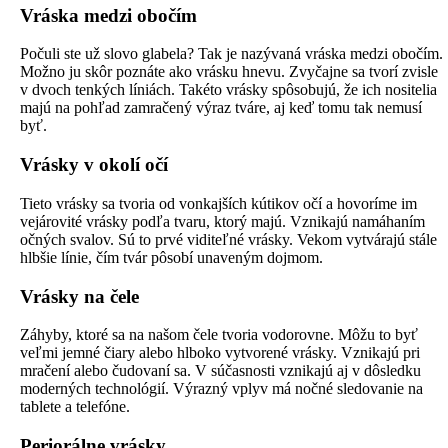
Vráska medzi obočím
Počuli ste už slovo glabela? Tak je nazývaná vráska medzi obočím.
Možno ju skôr poznáte ako vrásku hnevu. Zvyčajne sa tvorí zvisle
v dvoch tenkých líniách. Takéto vrásky spôsobujú, že ich nositelia
majú na pohľad zamračený výraz tváre, aj keď tomu tak nemusí
byť.
Vrásky v okolí očí
Tieto vrásky sa tvoria od vonkajších kútikov očí a hovoríme im
vejárovité vrásky podľa tvaru, ktorý majú. Vznikajú namáhaním
očných svalov. Sú to prvé viditeľné vrásky. Vekom vytvárajú stále
hlbšie línie, čím tvár pôsobí unaveným dojmom.
Vrásky na čele
Záhyby, ktoré sa na našom čele tvoria vodorovne. Môžu to byť
veľmi jemné čiary alebo hlboko vytvorené vrásky. Vznikajú pri
mračení alebo čudovaní sa. V súčasnosti vznikajú aj v dôsledku
moderných technológií. Výrazný vplyv má nočné sledovanie na
tablete a telefóne.
Periorálne vrásky