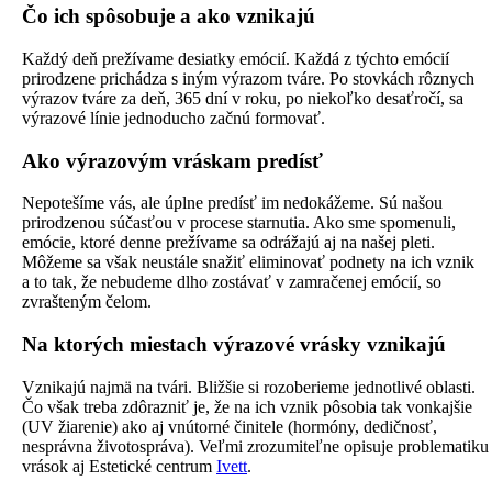
Čo ich spôsobuje a ako vznikajú
Každý deň prežívame desiatky emócií. Každá z týchto emócií
prirodzene prichádza s iným výrazom tváre. Po stovkách rôznych
výrazov tváre za deň, 365 dní v roku, po niekoľko desaťročí, sa
výrazové línie jednoducho začnú formovať.
Ako výrazovým vráskam predísť
Nepotešíme vás, ale úplne predísť im nedokážeme. Sú našou
prirodzenou súčasťou v procese starnutia. Ako sme spomenuli,
emócie, ktoré denne prežívame sa odrážajú aj na našej pleti.
Môžeme sa však neustále snažiť eliminovať podnety na ich vznik
a to tak, že nebudeme dlho zostávať v zamračenej emócií, so
zvrašteným čelom.
Na ktorých miestach výrazové vrásky vznikajú
Vznikajú najmä na tvári. Bližšie si rozoberieme jednotlivé oblasti.
Čo však treba zdôrazniť je, že na ich vznik pôsobia tak vonkajšie
(UV žiarenie) ako aj vnútorné činitele (hormóny, dedičnosť,
nesprávna životospráva). Veľmi zrozumiteľne opisuje problematiku
vrások aj Estetické centrum
Ivett
.