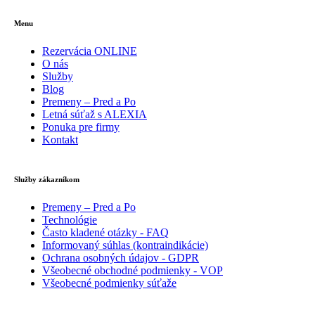
Menu
Rezervácia ONLINE
O nás
Služby
Blog
Premeny – Pred a Po
Letná súťaž s ALEXIA
Ponuka pre firmy
Kontakt
Služby zákazníkom
Premeny – Pred a Po
Technológie
Často kladené otázky - FAQ
Informovaný súhlas (kontraindikácie)
Ochrana osobných údajov - GDPR
Všeobecné obchodné podmienky - VOP
Všeobecné podmienky súťaže