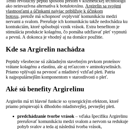
Tento revolučný peptid spôsobil prelom v kozmetickej technológii
ako neinvazívna alternatíva k botulotoxínu.
Argirelin sa svojimi
vlastnosťami a účinkami najviac približuje k účinkom
botoxu,
pretože má schopnosť ovplyvniť komunikáciu medzi
nervami a svalom. Prerušuje ich komunikáciu takže nedochádza ku
kontrakciám, ktoré spôsobujú vznik vrások. Extra benefitom je
stimulácia produkcie kolagénu, čo pomáha udržiavať pleť vypnutú
a pevnú. A dokonca je vhodný aj na domáce použitie.
Kde sa Argirelin nachádza
Peptidy všeobecne sú základným stavebným prvkom proteínov
vrátane kolagénu a elastínu, ale aj reťazcom v aminokyselinách.
Priamo vplývajú na pevnosť a mladistvý vzhľad pleti. Patria
k najpopulárnejším komponentom v starostlivosti o pleť.
Aké sú benefity Argirelinu
Argirelin má tri hlavné funkcie so synergickým efektom, ktoré
priamo prispievajú k dlhodobo mladistvejšej, pevnejšej pleti.
predchádzanie tvorbe vrások
– vďaka špecifiku Argirelinu
prerušovať komunikáciu medzi svalom a nervom sa redukuje
pohyb svalov a teda aj následná tvorba vrások,