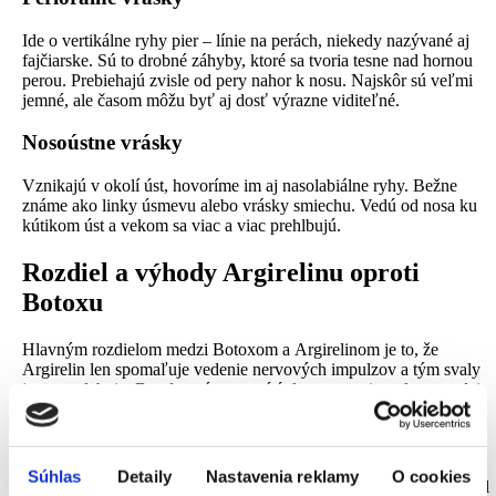
Ide o vertikálne ryhy pier – línie na perách, niekedy nazývané aj
fajčiarske. Sú to drobné záhyby, ktoré sa tvoria tesne nad hornou
perou. Prebiehajú zvisle od pery nahor k nosu. Najskôr sú veľmi
jemné, ale časom môžu byť aj dosť výrazne viditeľné.
Nosoústne vrásky
Vznikajú v okolí úst, hovoríme im aj nasolabiálne ryhy. Bežne
známe ako linky úsmevu alebo vrásky smiechu. Vedú od nosa ku
kútikom úst a vekom sa viac a viac prehlbujú.
Rozdiel a výhody Argirelinu oproti
Botoxu
Hlavným rozdielom medzi Botoxom a Argirelinom je to, že
Argirelin len spomaľuje vedenie nervových impulzov a tým svaly
jemne oslabuje. Botulotoxín zastaví úplne prenos impulzov medzi
bunkami, čo má značný vplyv na výraz tváre. Injekcie Botoxu nie
sú vždy bezpečné a môžu byť kontraproduktívne.
Argirelin je bezpečný, nenákladný a neinvazívny. Ako prvý peptid
Súhlas
Detaily
Nastavenia reklamy
O cookies
s botulotoxínovým efektom dokáže bezbolestne a bez použitia ihiel