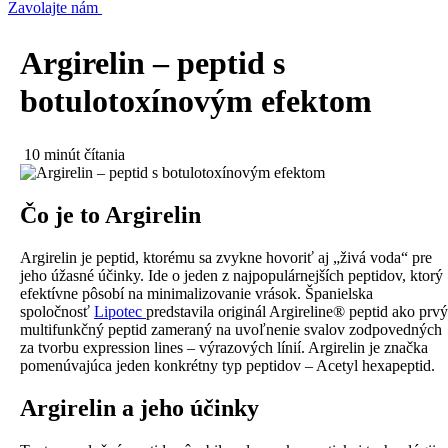
Zavolajte nám
Argirelin – peptid s
botulotoxínovým efektom
10 minút čítania
Čo je to Argirelin
Argirelin je peptid, ktorému sa zvykne hovoriť aj „živá voda“ pre
jeho úžasné účinky.
Ide o jeden z najpopulárnejších peptidov, ktorý
efektívne pôsobí na minimalizovanie vrások. Španielska
spoločnosť
Lipotec
predstavila originál Argireline® peptid ako prvý
multifunkčný peptid zameraný na uvoľnenie svalov zodpovedných
za tvorbu expression lines – výrazových línií. Argirelin je značka
pomenúvajúca jeden konkrétny typ peptidov – Acetyl hexapeptid.
Argirelin a jeho účinky