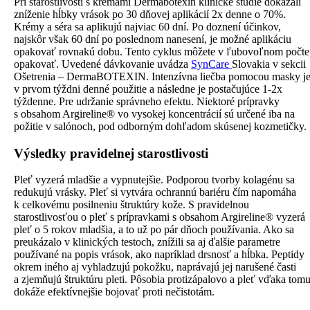
Pri starostlivosti s krémami Dermabotexin klinické štúdie dokázali
zníženie hĺbky vrások po 30 dňovej aplikácií 2x denne o 70%.
Krémy a séra sa aplikujú najviac 60 dní. Po doznení účinkov,
najskôr však 60 dní po poslednom nanesení, je možné aplikáciu
opakovať rovnakú dobu. Tento cyklus môžete v ľubovoľnom počte
opakovať. Uvedené dávkovanie uvádza
SynCare
Slovakia v sekcii
Ošetrenia – DermaBOTEXIN. Intenzívna liečba pomocou masky j
v prvom týždni denné použitie a následne je postačujúce 1-2x
týždenne. Pre udržanie správneho efektu. Niektoré prípravky
s obsahom Argireline® vo vysokej koncentrácií sú určené iba na
požitie v salónoch, pod odborným dohľadom skúsenej kozmetičky.
Výsledky pravidelnej starostlivosti
Pleť vyzerá mladšie a vypnutejšie. Podporou tvorby kolagénu sa
redukujú vrásky. Pleť si vytvára ochrannú bariéru čím napomáha
k celkovému posilneniu štruktúry kože. S pravidelnou
starostlivosťou o pleť s prípravkami s obsahom Argireline® vyzerá
pleť o 5 rokov mladšia, a to už po pár dňoch používania. Ako sa
preukázalo v klinických testoch, znížili sa aj ďalšie parametre
používané na popis vrások, ako napríklad drsnosť a hĺbka. Peptidy
okrem iného aj vyhladzujú pokožku, naprávajú jej narušené časti
a zjemňujú štruktúru pleti. Pôsobia protizápalovo a pleť vďaka tom
dokáže efektívnejšie bojovať proti nečistotám.