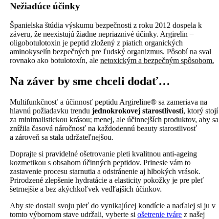
Nežiadúce účinky
Španielska štúdia výskumu bezpečnosti z roku 2012 dospela k
záveru, že neexistujú žiadne nepriaznivé účinky. Argirelin –
oligobotulotoxin je peptid zložený z piatich organických
aminokyselín bezpečných pre ľudský organizmus. Pôsobí na sval
rovnako ako botulotoxín, ale
netoxickým a bezpečným spôsobom.
Na záver by sme chceli dodať…
Multifunkčnosť a účinnosť peptidu Argireline® sa zameriava na
hlavnú požiadavku trendu
jednokrokovej starostlivosti
, ktorý stojí
za minimalistickou krásou; menej, ale účinnejších produktov, aby sa
znížila časová náročnosť na každodennú beauty starostlivosť
a zároveň sa stala udržateľnejšou.
Doprajte si pravidelné ošetrovanie pleti kvalitnou anti-ageing
kozmetikou s obsahom účinných peptidov. Prinesie vám to
zastavenie procesu starnutia a odstránenie aj hlbokých vrások.
Prirodzené zlepšenie hydratácie a elasticity pokožky je pre pleť
šetrnejšie a bez akýchkoľvek vedľajších účinkov.
Aby ste dostali svoju pleť do vynikajúcej kondície a naďalej si ju v
tomto výbornom stave udržali, vyberte si
ošetrenie
tváre
z našej