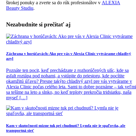
širokej ponuky a zverte sa do rúk profesionálov v
ALEXIA
Beauty
Studiu
.
Nezabudnite si prečítať aj
Záchrana v horúčavách: Ako pre vás v Alexia Clinic vytvárame chladivý
azyl
Poznáte ten pocit, keď prechádzate z rozhorúčených ulíc, kde sa
asfalt roztápa pod nohami, a vstúpite do priestoru, kde pocítite
okamžitú úľavu? Presne takýto chladivý azyl pre vás vytvárame v
Alexia Clinic počas celého leta. Sami to dobre poznáme – tak veľm
sa tešíme na leto a slnko, no keď teploty prekročia tridsiatku, naša
myseľ […]
Kam v skutočnosti mizne tuk pri chudnutí? Lymfa nie je spaľovňa, ale
transportná sieť