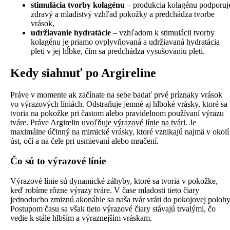
stimulácia tvorby kolagénu
– produkcia kolagénu podporuj
zdravý a mladistvý vzhľad pokožky a predchádza tvorbe
vrások,
udržiavanie hydratácie
– vzhľadom k stimulácii tvorby
kolagénu je priamo ovplyvňovaná a udržiavaná hydratácia
pleti v jej hĺbke, čím sa predchádza vysušovaniu pleti.
Kedy siahnuť po Argireline
Práve v momente ak začínate na sebe badať prvé príznaky vrások
vo výrazových líniách. Odstraňuje jemné aj hlboké vrásky, ktoré sa
tvoria na pokožke pri častom alebo pravidelnom používaní výrazu
tváre. Práve Argirelin
uvoľňuje výrazové línie na tvári
. Je
maximálne účinný na mimické vrásky, ktoré vznikajú najmä v okolí
úst, očí a na čele pri usmievaní alebo mračení.
Čo sú to výrazové línie
Výrazové línie sú dynamické záhyby, ktoré sa tvoria v pokožke,
keď robíme rôzne výrazy tváre. V čase mladosti tieto čiary
jednoducho zmiznú akonáhle sa naša tvár vráti do pokojovej polohy
Postupom času sa však tieto výrazové čiary stávajú trvalými, čo
vedie k stále hlbším a výraznejším vráskam.