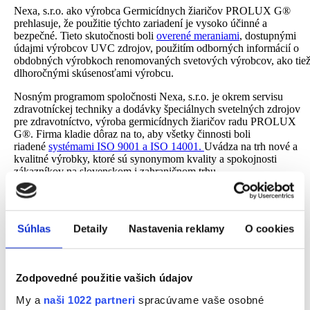
Nexa, s.r.o. ako výrobca Germicídnych žiaričov PROLUX G®
prehlasuje, že použitie týchto zariadení je vysoko účinné a
bezpečné. Tieto skutočnosti boli
overené meraniami
, dostupnými
údajmi výrobcov UVC zdrojov, použitím odborných informácií o
obdobných výrobkoch renomovaných svetových výrobcov, ako tie
dlhoročnými skúsenosťami výrobcu.
Nosným programom spoločnosti Nexa, s.r.o. je okrem servisu
zdravotníckej techniky a dodávky špeciálnych svetelných zdrojov
pre zdravotníctvo, výroba germicídnych žiaričov radu PROLUX
G®. Firma kladie dôraz na to, aby všetky činnosti boli
riadené
systémami ISO 9001 a ISO 14001.
Uvádza na trh nové a
kvalitné výrobky, ktoré sú synonymom kvality a spokojnosti
zákazníkov na slovenskom i zahraničnom trhu.
Súhlas
Detaily
Nastavenia reklamy
O cookies
Zodpovedné použitie vašich údajov
My a
naši 1022 partneri
spracúvame vaše osobné