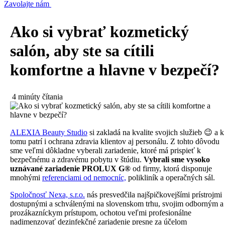
Zavolajte nám
Ako si vybrať kozmetický
salón, aby ste sa cítili
komfortne a hlavne v bezpečí?
4 minúty čítania
ALEXIA Beauty Studio
si zakladá na kvalite svojich služieb 😉 a k
tomu patrí i ochrana zdravia klientov aj personálu. Z tohto dôvodu
sme veľmi dôkladne vyberali zariadenie, ktoré má prispieť k
bezpečnému a zdravému pobytu v štúdiu.
Vybrali sme vysoko
uznávané zariadenie PROLUX G®
od firmy, ktorá disponuje
mnohými
referenciami od nemocníc,
polikliník a operačných sál.
Spoločnosť Nexa, s.r.o.
nás presvedčila najšpičkovejšími prístrojmi
dostupnými a schválenými na slovenskom trhu, svojim odborným a
prozákazníckym prístupom, ochotou veľmi profesionálne
nadimenzovať dezinfekčné zariadenie presne za účelom