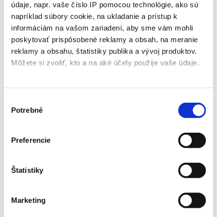
údaje, napr. vaše číslo IP pomocou technológie, ako sú
napríklad súbory cookie, na ukladanie a prístup k
informáciám na vašom zariadení, aby sme vám mohli
poskytovať prispôsobené reklamy a obsah, na meranie
reklamy a obsahu, štatistiky publika a vývoj produktov.
Môžete si zvoliť, kto a na aké účely použije vaše údaje.
Ak to povolíte, chceli by sme tiež:
Zhromažďovať informácie o vašej geografickej
Výber
Potrebné
polohe s presnosťou na niekoľko metrov
súhlasu
Identifikovať vaše zariadenie aktívnym
skenovaním konkrétnych charakteristík (odtlačky
Preferencie
prstov).
Viac informácií o tom, ako sa spracúvajú vaše osobné
Štatistiky
údaje, nájdete v časti s
vašimi nastaveniami
. Súhlas
môžete kedykoľvek zmeniť alebo odvolať cez Vyhlásenie
o používaní súborov cookie.
Marketing