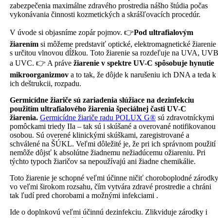
zabezpečenia maximálne zdravého prostredia nášho štúdia počas
vykonávania činnosti kozmetických a skrášľovacích procedúr.
V úvode si objasníme zopár pojmov. 👉
Pod ultrafialovým
žiarením
si môžeme predstaviť optické, elektromagnetické žiarenie
s určitou vlnovou dĺžkou. Toto žiarenie sa rozdeľuje na UVA, UV
a UVC. 👉 A práve
žiarenie v spektre UV-C spôsobuje hynutie
mikroorganizmov
a to tak, že dôjde k narušeniu ich DNA a teda k
ich deštrukcii, rozpadu.
Germicídne žiariče sú zariadenia slúžiace na dezinfekciu
použitím ultrafialového žiarenia špeciálnej časti UV-C
žiarenia.
Germicídne žiariče radu POLUX G®
sú zdravotníckymi
pomôckami triedy IIa – tak sú i skúšané a overované notifikovanou
osobou. Sú overené klinickými skúškami, zaregistrované a
schválené na ŠÚKL. Veľmi dôležité je, že pri ich správnom použití
nemôže dôjsť k absolútne žiadnemu nežiadúcemu ožiareniu. Pri
týchto typoch žiaričov sa nepoužívajú ani žiadne chemikálie.
Toto žiarenie je schopné veľmi účinne ničiť choroboplodné zárodk
vo veľmi širokom rozsahu, čím vytvára zdravé prostredie a chráni
tak ľudí pred chorobami a možnými infekciami .
Ide o doplnkovú veľmi účinnú dezinfekciu. Zlikviduje zárodky i