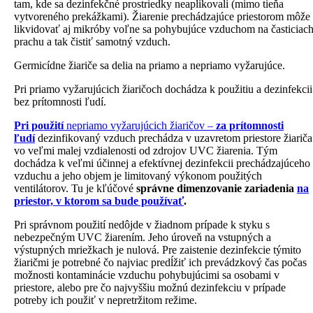
tam, kde sa dezinfekčné prostriedky neaplikovali (mimo tieňa
vytvoreného prekážkami). Žiarenie prechádzajúce priestorom môže
likvidovať aj mikróby voľne sa pohybujúce vzduchom na časticiac
prachu a tak čistiť samotný vzduch.
Germicídne žiariče sa delia na priamo a nepriamo vyžarujúce.
Pri priamo vyžarujúcich žiaričoch dochádza k použitiu a dezinfekcii
bez prítomnosti ľudí.
Pri použití
nepriamo vyžarujúcich žiaričov –
za prítomnosti
ľudí
dezinfikovaný vzduch prechádza v uzavretom priestore žiariča
vo veľmi malej vzdialenosti od zdrojov UVC žiarenia. Tým
dochádza k veľmi účinnej a efektívnej dezinfekcii prechádzajúceho
vzduchu a jeho objem je limitovaný výkonom použitých
ventilátorov. Tu je kľúčové
správne dimenzovanie zariadenia
na
priestor, v ktorom sa bude používať
.
Pri správnom použití nedôjde v žiadnom prípade k styku s
nebezpečným UVC žiarením. Jeho úroveň na vstupných a
výstupných mriežkach je nulová. Pre zaistenie dezinfekcie týmito
žiaričmi je potrebné čo najviac predĺžiť ich prevádzkový čas počas
možnosti kontaminácie vzduchu pohybujúcimi sa osobami v
priestore, alebo pre čo najvyššiu možnú dezinfekciu v prípade
potreby ich použiť v nepretržitom režime.