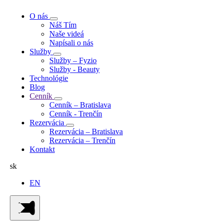
O nás
Náš Tím
Naše videá
Napísali o nás
Služby
Služby – Fyzio
Služby - Beauty
Technológie
Blog
Cenník
Cenník – Bratislava
Cenník - Trenčín
Rezervácia
Rezervácia – Bratislava
Rezervácia – Trenčín
Kontakt
sk
EN