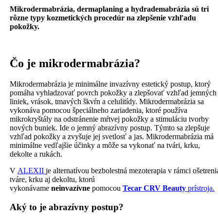
Mikrodermabrázia, dermaplaning a hydrademabrázia sú tri
rôzne typy kozmetických procedúr na zlepšenie vzhľadu
pokožky.
Čo je mikrodermabrázia?
Mikrodermabrázia je minimálne invazívny estetický postup, ktorý
pomáha vyhladzovať povrch pokožky a zlepšovať vzhľad jemných
liniek, vrások, tmavých škvŕn a celulitídy. Mikrodermabrázia sa
vykonáva pomocou špeciálneho zariadenia, ktoré používa
mikrokryštály na odstránenie mŕtvej pokožky a stimuláciu tvorby
nových buniek. Ide o jemný abrazívny postup. Týmto sa zlepšuje
vzhľad pokožky a zvyšuje jej svetlosť a jas. Mikrodermabrázia má
minimálne vedľajšie účinky a môže sa vykonať na tvári, krku,
dekolte a rukách.
V
ALEXII
je alternatívou bezbolestná mezoterapia v rámci ošetreni
tváre, krku aj dekoltu, ktorú
vykonávame
neinvazívne
pomocou
Tecar CRV Beauty
prístroja.
Aký to je abrazívny postup?