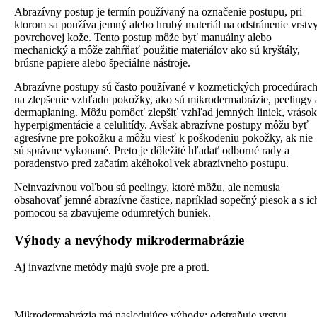
Abrazívny postup je termín používaný na označenie postupu, pri
ktorom sa používa jemný alebo hrubý materiál na odstránenie vrstv
povrchovej kože. Tento postup môže byť manuálny alebo
mechanický a môže zahŕňať použitie materiálov ako sú kryštály,
brúsne papiere alebo špeciálne nástroje.
Abrazívne postupy sú často používané v kozmetických procedúrac
na zlepšenie vzhľadu pokožky, ako sú mikrodermabrázie, peelingy 
dermaplaning. Môžu pomôcť zlepšiť vzhľad jemných liniek, vrások
hyperpigmentácie a celulitídy. Avšak abrazívne postupy môžu byť
agresívne pre pokožku a môžu viesť k poškodeniu pokožky, ak nie
sú správne vykonané. Preto je dôležité hľadať odborné rady a
poradenstvo pred začatím akéhokoľvek abrazívneho postupu.
Neinvazívnou voľbou sú peelingy, ktoré môžu, ale nemusia
obsahovať jemné abrazívne častice, napríklad sopečný piesok a s ic
pomocou sa zbavujeme odumretých buniek.
Výhody a nevýhody mikrodermabrázie
Aj invazívne metódy majú svoje pre a proti.
Mikrodermabrázia má nasledujúce výhody; odstraňuje vrstvu