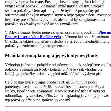
chĺpkov z povrchu tváre. Postup je bezbolestný a jeho cieľom je
vyhladzovať pokožku, odstrániť jemné linky a vrásky, a zlepšiť
textúru pokožky. Dermaplaning môže byť tiež prospešný pri
odstraňovaní ľahkých tmavých škvŕn a hyperpigmentácie. Postup je
bezpečný pre väčšinu typov pleti, ale nemal by sa vykonávať na
pokožke so závažnými akné alebo s vyrážkami.
V Alexia beauty štúdiu neinvazívnym ošetrením s použitím
Phorm
Beauty Laseru 3.0 a Biofiller gélu
s účinnou látkou – Vitamínom
C, získame taktiež viditeľné výsledky vo farebnom zjednotení tónu
pokožky a zmiernenie hyperpigmentácie.
Metóda dermaplaning a jej výhody/nevýhody
Výhodou je čistenie pokožky od mŕtvych buniek, vylepšenie textúr
pokožky a stimulácia tvorby kolagénu. Nie je však vhodná pre
každý typ pokožky, pri citlivej pleti môže dôjsť k výskytu pieh.
Celý postup trvá zvyčajne približne 30 až 60 minút a počet
potrebných sedení sa môže líšiť v závislosti od stavu pokožky a
cieľov, ktoré chcete dosiahnuť. Vždy je dôležité hľadať radu od
odborníka, aby sa zabezpečilo, že dermaplaning je vhodný pre váš
typ pokožky a že bude správne vykonaný.