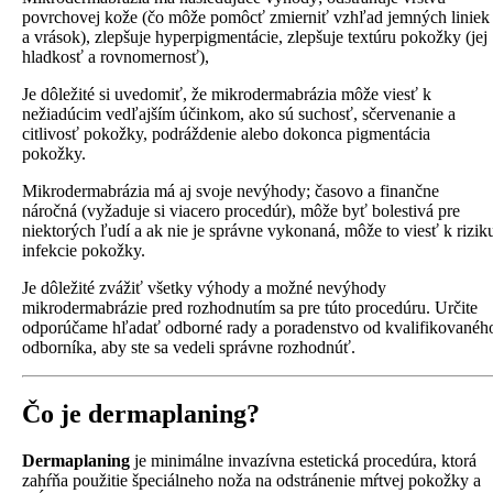
povrchovej kože (čo môže pomôcť zmierniť vzhľad jemných liniek
a vrások), zlepšuje hyperpigmentácie, zlepšuje textúru pokožky (jej
hladkosť a rovnomernosť),
Je dôležité si uvedomiť, že mikrodermabrázia môže viesť k
nežiadúcim vedľajším účinkom, ako sú suchosť, sčervenanie a
citlivosť pokožky, podráždenie alebo dokonca pigmentácia
pokožky.
Mikrodermabrázia má aj svoje nevýhody; časovo a finančne
náročná (vyžaduje si viacero procedúr), môže byť bolestivá pre
niektorých ľudí a ak nie je správne vykonaná, môže to viesť k rizik
infekcie pokožky.
Je dôležité zvážiť všetky výhody a možné nevýhody
mikrodermabrázie pred rozhodnutím sa pre túto procedúru. Určite
odporúčame hľadať odborné rady a poradenstvo od kvalifikovanéh
odborníka, aby ste sa vedeli správne rozhodnúť.
Čo je dermaplaning?
Dermaplaning
je minimálne invazívna estetická procedúra, ktorá
zahŕňa použitie špeciálneho noža na odstránenie mŕtvej pokožky a