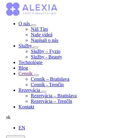
O nás
Náš Tím
Naše videá
Napísali o nás
Služby
Služby – Fyzio
Služby - Beauty
Technológie
Blog
Cenník
Cenník – Bratislava
Cenník - Trenčín
Rezervácia
Rezervácia – Bratislava
Rezervácia – Trenčín
Kontakt
sk
EN