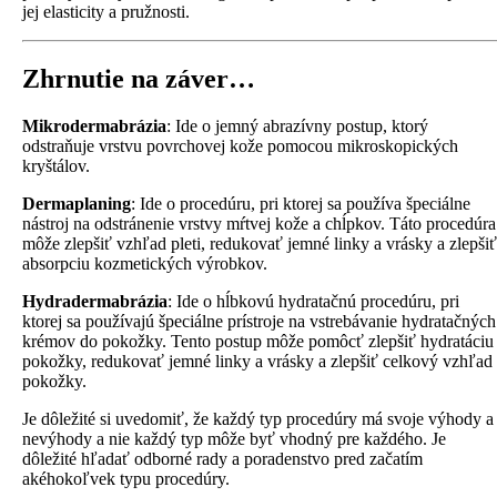
jej elasticity a pružnosti.
Zhrnutie na záver…
Mikrodermabrázia
: Ide o jemný abrazívny postup, ktorý
odstraňuje vrstvu povrchovej kože pomocou mikroskopických
kryštálov.
Dermaplaning
: Ide o procedúru, pri ktorej sa používa špeciálne
nástroj na odstránenie vrstvy mŕtvej kože a chĺpkov. Táto procedúra
môže zlepšiť vzhľad pleti, redukovať jemné linky a vrásky a zlepšiť
absorpciu kozmetických výrobkov.
Hydradermabrázia
: Ide o hĺbkovú hydratačnú procedúru, pri
ktorej sa používajú špeciálne prístroje na vstrebávanie hydratačných
krémov do pokožky. Tento postup môže pomôcť zlepšiť hydratáciu
pokožky, redukovať jemné linky a vrásky a zlepšiť celkový vzhľad
pokožky.
Je dôležité si uvedomiť, že každý typ procedúry má svoje výhody a
nevýhody a nie každý typ môže byť vhodný pre každého. Je
dôležité hľadať odborné rady a poradenstvo pred začatím
akéhokoľvek typu procedúry.