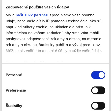
Zodpovedné použitie vašich údajov
My a
naši 1022 partneri
spracúvame vaše osobné
údaje, napr. vaše číslo IP pomocou technológie, ako sú
napríklad súbory cookie, na ukladanie a prístup k
informáciám na vašom zariadení, aby sme vám mohli
poskytovať prispôsobené reklamy a obsah, na meranie
reklamy a obsahu, štatistiky publika a vývoj produktov.
Môžete si zvoliť, kto a na aké účely použije vaše údaje.
Ak to povolíte, chceli by sme tiež:
Zhromažďovať informácie o vašej geografickej
Výber
Potrebné
polohe s presnosťou na niekoľko metrov
súhlasu
Identifikovať vaše zariadenie aktívnym
skenovaním konkrétnych charakteristík (odtlačky
Preferencie
prstov).
Viac informácií o tom, ako sa spracúvajú vaše osobné
Štatistiky
údaje, nájdete v časti s
vašimi nastaveniami
. Súhlas