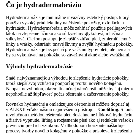
Čo je hydradermabrázia
Hydradermabrázia je minimálne invazívny estetický postup, ktorý
používa vysoký prúd tekutiny na čistenie pokožky, exfoliáciu a
hydratáciu. Hydradermabrázia môže zahŕňať použitie peelingových
látok na zlepšenie účinku ako sú kyseliny glykolová, mliečna a
salicylová. Cieľom postupu je zlepšiť vzhľad pleti, zmierniť jemné
linky a vrásky, odstrániť tmavé škvrny a zvýšiť hydratáciu pokožky
Hydradermabrázia je bezpečná pre väčšinu typov pleti, ale nemala
by sa vykonávať na pokožke so závažnými akné alebo vyrážkami.
Výhody hydradermabrázie
Snáď najvýznamnejšou výhodou je zlepšenie hydratácie pokožky,
ktorá zlepší svoj vzhľad a podporí aj tvorbu nového kolagénu.
Naopak nevýhodou, okrem finančnej náročnosti môže byť aj miern
nepohodlie až štipľavosť počas ošetrenia a začervenanie pokožky.
Rovnako hydratačné a omladzujúce ošetrenie si môžete dopriať aj
v ALEXII vďaka nášmu najnovšiemu prístroju –
Coolifting
. S tout
revolučnou metódou ošetrenia pleti dosiahneme hĺbkovú hydratáciu
a žiarivé vypnutie, lifting a rozjasnenie pleti ako aj redukciu vrások 
prevenciu pred ich vznikom. V dlhodobom horizonte naštartuje
procesy tvorby nového kolagénu v pokožke a prispieva k zlepšeniu