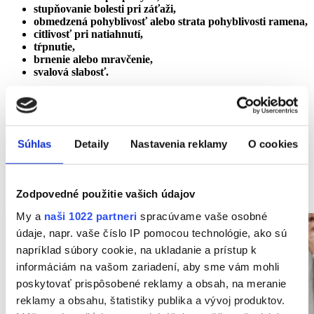
stupňovanie bolesti pri záťaži,
obmedzená pohyblivosť alebo strata pohyblivosti ramena,
citlivosť pri natiahnutí,
tŕpnutie,
brnenie alebo mravčenie,
svalová slabosť.
Pacienti sa sťažujú najmä na:
bolesť pri dvíhaní ruky,
bolesť ramena v pokoji,
Súhlas
Detaily
Nastavenia reklamy
O cookies
bolesť od krčnej chrbtice,
bolesť ramena vystreľujúca do ruky,
bolesť ramena v noci,
bolesť ramena a paže,
Zodpovedné použitie vašich údajov
pichanie v ramene.
My a
naši 1022 partneri
spracúvame vaše osobné
údaje, napr. vaše číslo IP pomocou technológie, ako sú
napríklad súbory cookie, na ukladanie a prístup k
informáciám na vašom zariadení, aby sme vám mohli
poskytovať prispôsobené reklamy a obsah, na meranie
reklamy a obsahu, štatistiky publika a vývoj produktov.