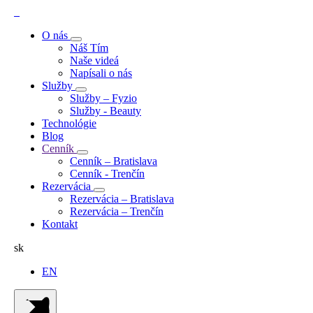
O nás
Náš Tím
Naše videá
Napísali o nás
Služby
Služby – Fyzio
Služby - Beauty
Technológie
Blog
Cenník
Cenník – Bratislava
Cenník - Trenčín
Rezervácia
Rezervácia – Bratislava
Rezervácia – Trenčín
Kontakt
sk
EN