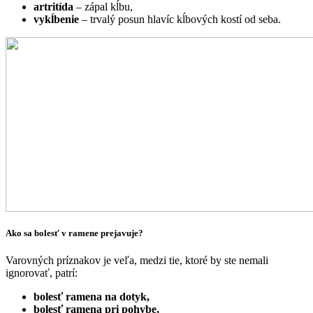
artritída
– zápal kĺbu,
vykĺbenie
– trvalý posun hlavíc kĺbových kostí od seba.
Ako sa bolesť v ramene prejavuje?
Varovných príznakov je veľa, medzi tie, ktoré by ste nemali
ignorovať, patrí:
bolesť ramena na dotyk,
bolesť ramena pri pohybe,