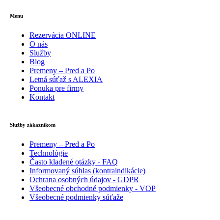
Menu
Rezervácia ONLINE
O nás
Služby
Blog
Premeny – Pred a Po
Letná súťaž s ALEXIA
Ponuka pre firmy
Kontakt
Služby zákazníkom
Premeny – Pred a Po
Technológie
Často kladené otázky - FAQ
Informovaný súhlas (kontraindikácie)
Ochrana osobných údajov - GDPR
Všeobecné obchodné podmienky - VOP
Všeobecné podmienky súťaže