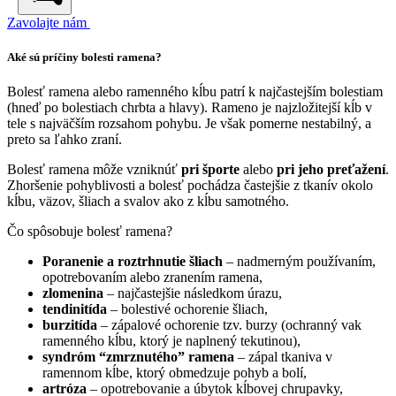
Zavolajte nám
Aké sú príčiny bolesti ramena?
Bolesť ramena alebo ramenného kĺbu patrí k najčastejším bolestiam
(hneď po bolestiach chrbta a hlavy). Rameno je najzložitejší kĺb v
tele s najväčším rozsahom pohybu. Je však pomerne nestabilný, a
preto sa ľahko zraní.
Bolesť ramena môže vzniknúť
pri športe
alebo
pri jeho preťažení
.
Zhoršenie pohyblivosti a bolesť pochádza častejšie z tkanív okolo
kĺbu, väzov, šliach a svalov ako z kĺbu samotného.
Čo spôsobuje bolesť ramena?
Poranenie a roztrhnutie šliach
– nadmerným používaním,
opotrebovaním alebo zranením ramena,
zlomenina
– najčastejšie následkom úrazu,
tendinitída
– bolestivé ochorenie šliach,
burzitída
– zápalové ochorenie tzv. burzy (ochranný vak
ramenného kĺbu, ktorý je naplnený tekutinou),
syndróm “zmrznutého” ramena
– zápal tkaniva v
ramennom kĺbe, ktorý obmedzuje pohyb a bolí,
artróza
– opotrebovanie a úbytok kĺbovej chrupavky,