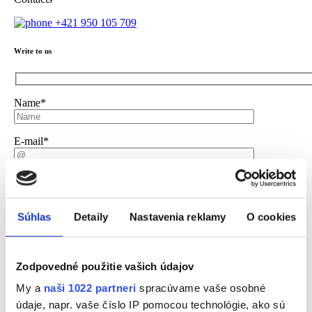
+421 950 105 709
Write to us
Name
*
E-mail
*
Phone*
Súhlas
Detaily
Nastavenia reklamy
O cookies
Branch address:
*
Message
Zodpovedné použitie vašich údajov
My a
naši 1022 partneri
spracúvame vaše osobné
údaje, napr. vaše číslo IP pomocou technológie, ako sú