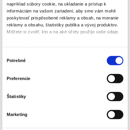
napríklad súbory cookie, na ukladanie a prístup k
informáciám na vašom zariadení, aby sme vám mohli
poskytovať prispôsobené reklamy a obsah, na meranie
reklamy a obsahu, štatistiky publika a vývoj produktov.
Môžete si zvoliť, kto a na aké účely použije vaše údaje.
gdpr
Ak to povolíte, chceli by sme tiež:
Zhromažďovať informácie o vašej geografickej
Výber
I agree to the
processing of personal data
Potrebné
polohe s presnosťou na niekoľko metrov
súhlasu
Identifikovať vaše zariadenie aktívnym
skenovaním konkrétnych charakteristík (odtlačky
Send a message
Preferencie
prstov).
Viac informácií o tom, ako sa spracúvajú vaše osobné
Štatistiky
údaje, nájdete v časti s
vašimi nastaveniami
. Súhlas
Information about the operator
môžete kedykoľvek zmeniť alebo odvolať cez Vyhlásenie
Alexia Clinic s.r.o.
o používaní súborov cookie.
Hálkova 1/A,
Marketing
83103 Bratislava
Na prispôsobenie obsahu a reklám, poskytovanie funkcií
Identification data