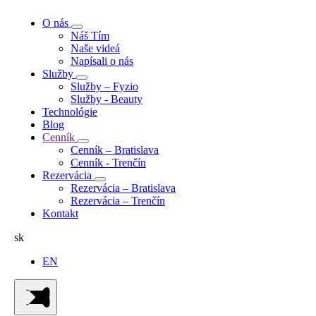
O nás
Náš Tím
Naše videá
Napísali o nás
Služby
Služby – Fyzio
Služby - Beauty
Technológie
Blog
Cenník
Cenník – Bratislava
Cenník - Trenčín
Rezervácia
Rezervácia – Bratislava
Rezervácia – Trenčín
Kontakt
sk
EN