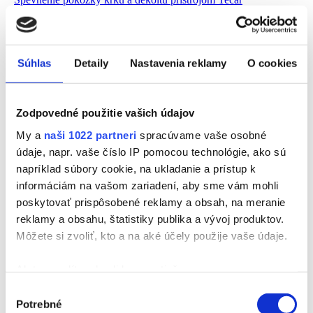
Beauty konzultácia
Súhlas
Detaily
Nastavenia reklamy
O cookies
Bezplatná telefonická konzultácia
Zodpovedné použitie vašich údajov
My a
naši 1022 partneri
spracúvame vaše osobné
údaje, napr. vaše číslo IP pomocou technológie, ako sú
Prístrojová analýza pleti
napríklad súbory cookie, na ukladanie a prístup k
informáciám na vašom zariadení, aby sme vám mohli
poskytovať prispôsobené reklamy a obsah, na meranie
reklamy a obsahu, štatistiky publika a vývoj produktov.
Telové ošetrenia
Môžete si zvoliť, kto a na aké účely použije vaše údaje.
Odstránenie celulitídy
Ak to povolíte, chceli by sme tiež:
Zhromažďovať informácie o vašej geografickej
Výber
Potrebné
polohe s presnosťou na niekoľko metrov
súhlasu
Odstránenie celulitídy Deluxe