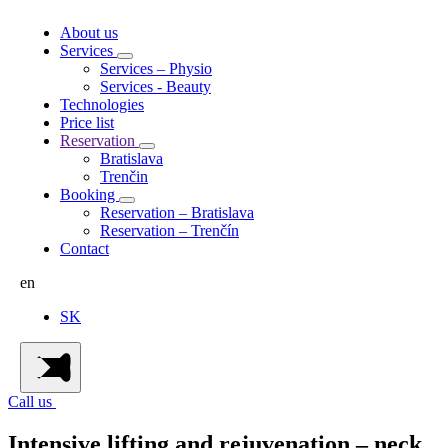
About us
Services
Services – Physio
Services - Beauty
Technologies
Price list
Reservation
Bratislava
Trenčin
Booking
Reservation – Bratislava
Reservation – Trenčín
Contact
en
SK
Call us
Intensive lifting and rejuvenation – neck