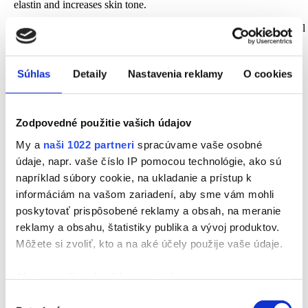
elastin and increases skin tone.
We will energize your skin cells –
rejuvenate on the spot.
We will
restore freshness to sagging and tired skin.
Súhlas
Detaily
Nastavenia reklamy
O cookies
Applied substances
hyaluronic acid
highly concentrated active oxygen
Zodpovedné použitie vašich údajov
deanol
– anti-aging and lifting effect
My a
naši 1022 partneri
spracúvame vaše osobné
fenugreek seed extract – natural analogue of estrogen
panthenol
údaje, napr. vaše číslo IP pomocou technológie, ako sú
ginseng extract
napríklad súbory cookie, na ukladanie a prístup k
extract from “sea lettuce” (Ulva Lactuca)
informáciám na vašom zariadení, aby sme vám mohli
poskytovať prispôsobené reklamy a obsah, na meranie
We recommend undergoing treatment once every 4 to 5 weeks as
reklamy a obsahu, štatistiky publika a vývoj produktov.
part of regular skin care for the neck and décolleté.
The effects
are
visible
after the first treatment.
The procedure can be performed
Môžete si zvoliť, kto a na aké účely použije vaše údaje.
as a course of 8 treatments at intervals of twice a week to achieve
maximum effect. Radiofrequency biostimulation ensures firmness
Ak to povolíte, chceli by sme tiež:
and elasticity, deep skin hydration, natural collagen and elastin
production, and a youthful appearance.
Zhromažďovať informácie o vašej geografickej
Výber